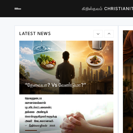
கிறிஸ்தவம் CHRISTIAN
பலவான் கையிலுள்ள அம்பு
LATEST NEWS
“தேவையா? Vs வேண்டுமா?”