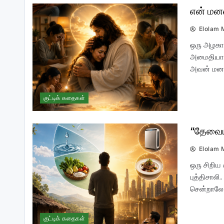
என் மன
Elolam 
இலங்கை பௌத்த மகாசங்கமும் –
ஆட்சி கவிழ்ப்பு முயற்சியும்
ஒரு அழகான
அமைதியான
அவன் மனத
குட்டிக் கதைகள்
“தேவைய
பலவான் கையிலுள்ள அம்பு
Elolam 
ஒரு சிறிய
புத்திசால
சென்றாலே
குட்டிக் கதைகள்