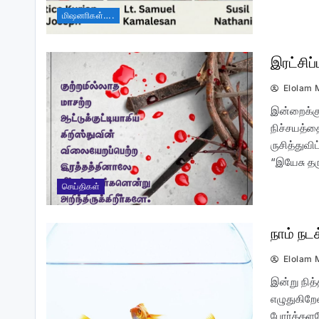
மிஷனாிகள்….
இரட்சிப
கிறிஸ்தவர்களுக்கெதிரான
Elolam 
வன்முறை….
இன்றைக்குப
நிச்சயத்தை
ருசித்துவி
“இயேசு தர
செய்திகள்
நாம் ந
தீயவனின் வலை!
Elolam 
இன்று நித்
எழுதுகிறே
போர்க்கள