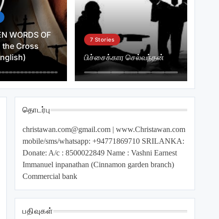
EN WORDS OF
7
Stories
 the Cross
English)
பிச்சைக்கார செல்வந்தன்
தொடர்பு
christawan.com@gmail.com
| www.Christawan.com
mobile/sms/whatsapp: +94771869710 SRILANKA:
Donate: A/c : 8500022849 Name : Vashni Earnest
Immanuel inpanathan (Cinnamon garden branch)
Commercial bank
பதிவுகள்