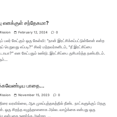
்பு எனக்குள் சந்தேகமா?
Mission
February 12, 2024
0
் பலர் கேட்கும் ஒரு கேள்வி: “நான் இரட்சிக்கப்பட்டுள்ளேன் என்ற
ப் பெறுவது எப்படி?” சிலர் மற்றவர்களிடம், “நீ இரட்சிப்பை
ட்டாயா?” என கேட்பதும் உண்டு. இரட்சிப்பை ருசிபார்த்த நண்பரிடம்.
ும்…
டக்கவேண்டிய பாதை…
Mission
November 15, 2023
0
திரை வரவில்லை, ஆக முகப்புத்தகத்தில் நீண்ட நாட்களுக்குப் பிறகு
ன். ஒரு சிறந்த எழுத்தாளனாக அல்ல. வாழ்க்கை என்பது ஒரு
மே என்பதை உணர்ந்த அன்றாட…