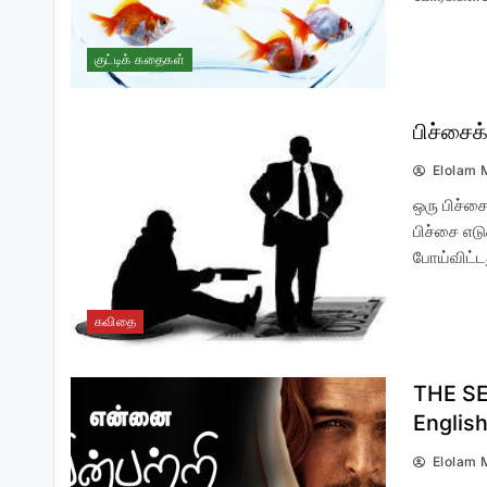
குட்டிக் கதைகள்
நான் ஒரு கிறிஸ்தவ கணவன்!
பிச்சைக
Elolam 
ஒரு பிச்சை
பிச்சை எட
போய்விட்ட
இலங்கை பௌத்த மகாசங்கமும் –
ஆட்சி கவிழ்ப்பு முயற்சியும்
கவிதை
THE SE
English
Elolam 