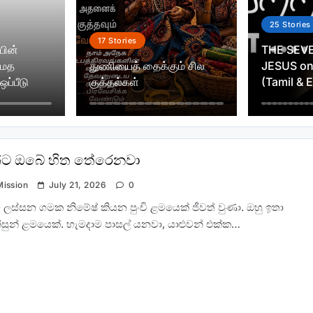
25
Stories
17
Stories
பின்
THE SEV
 மத
துணியைத் தைக்கும் சில
JESUS on
ஒப்பீடு
குத்தல்கள்
(Tamil & 
්ට ඔබේ හිත තේරෙනවා
Mission
July 21, 2026
0
ාවේ ලස්සන ගමක නිමේෂ් කියන පුංචි ළමයෙක් ජීවත් වුණා. ඔහු ඉතා
්සුන් ළමයෙක්. හැමදාම පාසල් යනවා, යාළුවන් එක්ක…