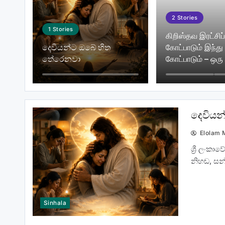
2
Stories
1
Stories
கிறிஸ்தவ இரட்சிப்
දෙවියන්ට ඔබේ හිත
கோட்பாடும் இந்து
තේරෙනවා
கோட்பாடும் – ஒரு 
தீயவனின் வலை!
දෙවියන
Elolam 
ශ්‍රී ලංක
නිහඬ, සන
நான் ஒரு கிறிஸ்தவ கணவன்!
Sinhala