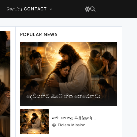
தொடர்பு CONTACT
POPULAR NEWS
දෙවියන්ට ඔබේ හිත තේරෙනවා
என் மனதை அறிந்தவர்…
Elolam Mission