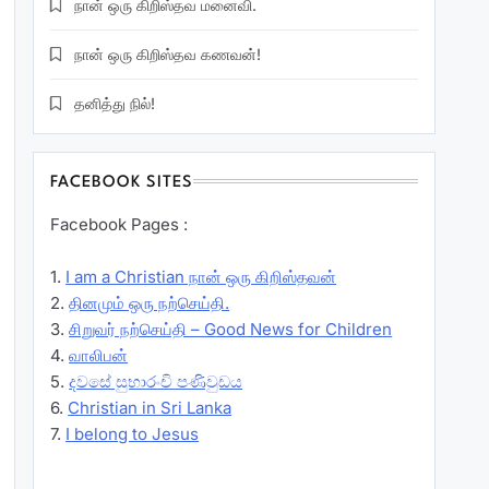
நான் ஒரு கிறிஸ்தவ மனைவி.
நான் ஒரு கிறிஸ்தவ கணவன்!
தனித்து நில்!
FACEBOOK SITES
Facebook Pages :
1.
I am a Christian நான் ஒரு கிறிஸ்தவன்
2.
தினமும் ஒரு நற்செய்தி.
3.
சிறுவர் நற்செய்தி – Good News for Children
4.
வாலிபன்
5.
දවසේ සුභාරංචි පණිවුඩය
6.
Christian in Sri Lanka
7.
I belong to Jesus