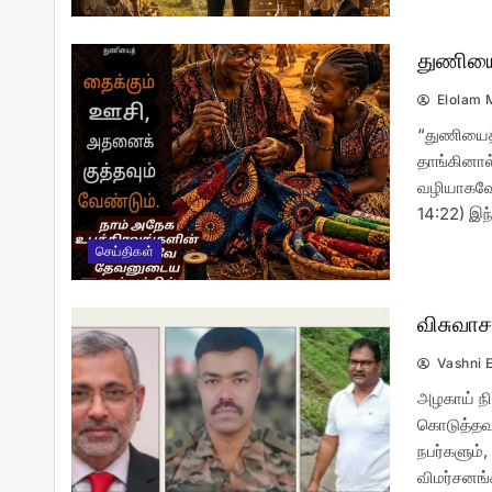
“தேவையா? Vs வேண்டுமா?”
துணியைத
Elolam 
“துணியைத
தாங்கினால
வழியாகவே 
14:22) இந
உள்ளத்தில் வேதம்!
செய்திகள்
விசுவாச
Vashni 
அழகாய் நிற
கொடுத்தவர
வாா்த்தை தரும் பெரு மகிழ்ச்சி
நபர்களும்,
விமர்சனங்