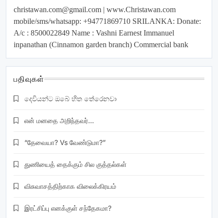
christawan.com@gmail.com
| www.Christawan.com
mobile/sms/whatsapp: +94771869710 SRILANKA: Donate:
A/c : 8500022849 Name : Vashni Earnest Immanuel
inpanathan (Cinnamon garden branch) Commercial bank
பதிவுகள்
දෙවියන්ට ඔබේ හිත තේරෙනවා
என் மனதை அறிந்தவர்…
“தேவையா? Vs வேண்டுமா?”
துணியைத் தைக்கும் சில குத்தல்கள்
விசுவாசத்திற்காக விலைக்கிரயம்
இரட்சிப்பு எனக்குள் சந்தேகமா?