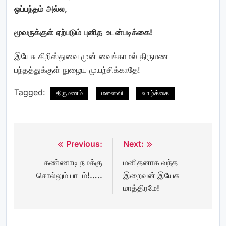
ஒப்பந்தம்
அல்ல
,
மூவருக்குள்
ஏற்படும்
புனித
உடன்படிக்கை
!
இயேசு கிறிஸ்துவை முன் வைக்காமல் திருமண
பந்தத்துக்குள் நுழைய முயற்சிக்காதே!
Tagged:
திருமணம்
மனைவி
வாழ்க்கை
Previous:
Next:
Post
கண்ணாடி நமக்கு
மனிதனாக வந்த
navigation
சொல்லும் பாடம்!…..
இறைவன் இயேசு
மாத்திரமே!