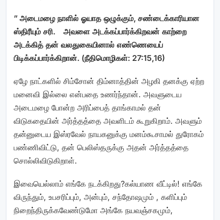
”
அடைமழை
நாளில்
ஓயாத
ஒழுக்கும்
,
சண்டைக்காரியான
ஸ்திரீயும்
சரி
.
அவளை
அடக்கப்பார்க்கிறவன்
காற்றை
அடக்கித்
தன்
வலதுகையினால்
எண்ணெயைப்
பிடிக்கப்பார்க்கிறான்
. (
நீதிமொழிகள்
: 27:15,16)
ஏழே நாட்களில் சிம்சோன் திம்னாத்தின் அழகி தனக்கு ஏற்ற
மனைவி இல்லை என்பதை உணர்ந்தான். அவளுடைய
அடைமழை போன்ற அரிப்பைத் தாங்காமல் தன்
விடுகதையின் அர்த்தத்தை அவளிடம் கூறுகிறாம். அவளும்
தன்னுடைய இஸ்ரவேல் நாயகனுக்கு மனம்கூசாமல் துரோகம்
பண்ணிவிட்டு, தன் பெலிஸ்தருக்கு அதன் அர்த்தத்தை
சொல்லிவிடுகிறாள்.
இவையெல்லாம் எங்கே நடக்கிறது?கல்யாண வீட்டில்! எங்கே
விருந்தும், உபசரிப்பும், அன்பும், சந்தோஷமும் , களிப்பும்
நிறைந்திருக்கவேண்டுமோ அங்கே நயவஞ்சகமும்,