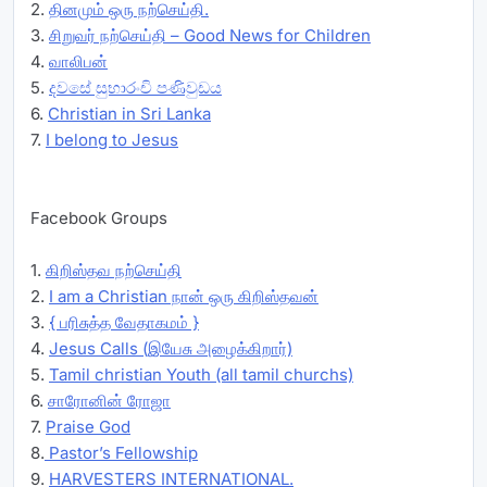
2.
தினமும் ஒரு நற்செய்தி.
3.
சிறுவர் நற்செய்தி – Good News for Children
4.
வாலிபன்
5.
දවසේ සුභාරංචි පණිවුඩය
6.
Christian in Sri Lanka
7.
I belong to Jesus
Facebook Groups
1.
கிறிஸ்தவ நற்செய்தி
2.
I am a Christian நான் ஒரு கிறிஸ்தவன்
3.
{ பரிசுத்த வேதாகமம் }
4.
Jesus Calls (இயேசு அழைக்கிறார்)
5.
Tamil christian Youth (all tamil churchs)
6.
சாரோனின் ரோஜா
7.
Praise God
8.
Pastor’s Fellowship
9.
HARVESTERS INTERNATIONAL.