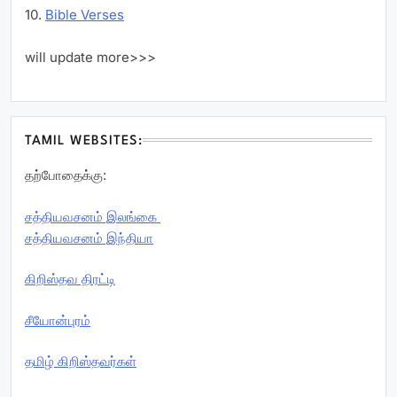
10.
Bible Verses
will update more>>>
TAMIL WEBSITES:
தற்போதைக்கு:
சத்தியவசனம் இலங்கை
சத்தியவசனம் இந்தியா
கிறிஸ்தவ திரட்டி
சீயோன்புரம்
தமிழ் கிறிஸ்தவர்கள்