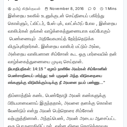
தமிழ் கிறிஸ்தவன்
November 8, 2016
0
1 Mins
இன்றைய உலகில் உடனுக்குடன் செய்தியைப் பகிர்ந்து
கொள்ளும், ட்விட்டர், பேஸ் புக், வாட்ஸ்அப் போல , இன்றைய
வாலிபர்கள் தங்கள் வாழ்க்கைத்துணையாக வரப்போகும்
பெண்ணையும் அதிவேகமாய்த் தேர்ந்தெடுக்க
விரும்புகிறார்கள். இன்றைய வாலிபர் மட்டும் அல்ல,
அன்றைய வாலிபனான சிம்சோன் கூட ஒரு பார்வையில் தன்
வாழ்க்கைத்துணையை முடிவு செய்தான்.
: 14:15 ”
நியாதிபதிகள்
ஏழாம்
நாளிலே
அவர்கள்
சிம்சோனின்
;
பெண்சாதியைப்
பார்த்து
உன்
புருஷன்
அந்த
விடுகதையை
…”
எங்களுக்கு
விடுவிக்கும்படிக்கு
நீ
அவனை
நயம்
பண்ணு
திம்னாத்தில் கண்ட பெண்தோழி அவன் கண்களுக்கு
பிரியமானவளாய் இருந்ததால், அவளை தனக்கு கொள்ள
வேண்டும் என்று அவன் பெற்றொரை சிம்சோன்
வற்புறுத்தினான். அந்தப்பெண், அவன் அடைய ஆசைப்பட்ட
ஒரு பொருளாகிவிட்டாள். என்ன விலை கொடுத்தாவது