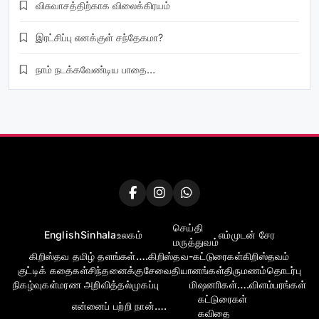
விசுவாசத்திற்காக விலைக்கிரயம்
இரட்சிப்பு எனக்குள் சந்தேகமா?
நாம் நடக்கவேண்டிய பாதை…
செய்தி
English
Sinhala
உலகம்
எம்முடன் சேர
மருத்துவம்
கிறிஸ்தவ தமிழ் தளங்கள்….
கிறிஸ்தவ-கட்டுரைகள்
கிறிஸ்தவம்
குட்டிக் கதைகள்
சிந்தனைக்கு
சேவை
தியானங்கள்
திருமணம்
தொடர்பு
நிகழ்வுகள்
மரண அறிவித்தல்
முகப்பு
மிஷனாிகள்….
விளம்பரங்கள்
கட்டுரைகள்
என்னைப் பற்றி நான்….
கவிதை