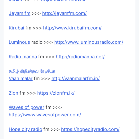
Jeyam fm
>>>
http://jeyamfm.com/
Kirubai
fm >>>
http://www.kirubaifm.com/
Luminous
radio >>>
http://www.luminousradio.com/
Radio manna
fm >>>
http://radiomanna.net/
தமிழ் கிறிஸ்தவ ரேடியோ
Vaan malar
fm >>>
http://vaanmalarfm.in/
Zion
fm >>>
https://zionfm.lk/
Waves of power
fm >>>
https://www.wavesofpower.com/
Hope city radio
fm >>>
https://hopecityradio.com/