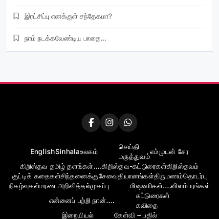
இரட்சிப்பு எனக்குள் சந்தேகமா?
நாம் நடக்கவேண்டிய பாதை…
செய்தி
English
Sinhala
உலகம்
எம்முடன் சேர
மருத்துவம்
கிறிஸ்தவ தமிழ் தளங்கள்….
கிறிஸ்தவ-கட்டுரைகள்
கிறிஸ்தவம்
குட்டிக் கதைகள்
சிந்தனைக்கு
சேவை
தியானங்கள்
திருமணம்
தொடர்பு
நிகழ்வுகள்
மரண அறிவித்தல்
முகப்பு
மிஷனாிகள்….
விளம்பரங்கள்
கட்டுரைகள்
என்னைப் பற்றி நான்….
கவிதை
இறையியல்
கேள்வி – பதில்