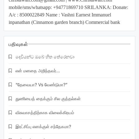
mobile/sms/whatsapp: +94771869710 SRILANKA: Donate:
A/c : 8500022849 Name : Vashni Earnest Immanuel
inpanathan (Cinnamon garden branch) Commercial bank
பதிவுகள்
දෙවියන්ට ඔබේ හිත තේරෙනවා
என் மனதை அறிந்தவர்…
“தேவையா? Vs வேண்டுமா?”
துணியைத் தைக்கும் சில குத்தல்கள்
விசுவாசத்திற்காக விலைக்கிரயம்
இரட்சிப்பு எனக்குள் சந்தேகமா?