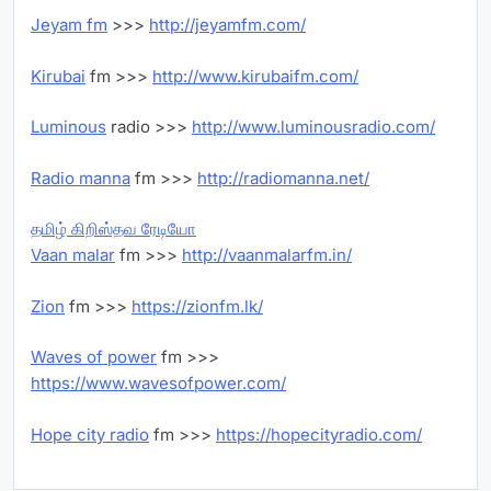
Jeyam fm
>>>
http://jeyamfm.com/
Kirubai
fm >>>
http://www.kirubaifm.com/
Luminous
radio >>>
http://www.luminousradio.com/
Radio manna
fm >>>
http://radiomanna.net/
தமிழ் கிறிஸ்தவ ரேடியோ
Vaan malar
fm >>>
http://vaanmalarfm.in/
Zion
fm >>>
https://zionfm.lk/
Waves of power
fm >>>
https://www.wavesofpower.com/
Hope city radio
fm >>>
https://hopecityradio.com/