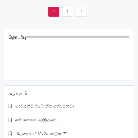
1
2
தொடர்பு
christawan.com@gmail.com
| www.Christawan.com
mobile/sms/whatsapp: +94771869710 SRILANKA: Donate:
A/c : 8500022849 Name : Vashni Earnest Immanuel
inpanathan (Cinnamon garden branch) Commercial bank
பதிவுகள்
දෙවියන්ට ඔබේ හිත තේරෙනවා
என் மனதை அறிந்தவர்…
“தேவையா? Vs வேண்டுமா?”