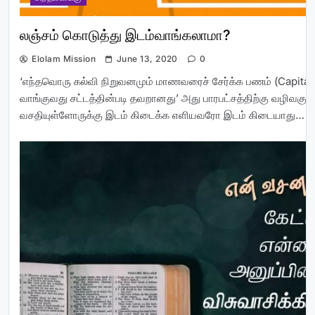
லஞ்சம் கொடுத்து இடம்வாங்கலாமா?
Elolam Mission
June 13, 2020
0
‘எந்தவொரு கல்வி நிறுவனமும் மாணவரைச் சேர்க்க பணம் (Capitat
வாங்குவது சட்டத்தின்படி தவறானது’ அது பாரபட்சத்திற்கு வழிவகுக்
வசதியுள்ளோருக்கு இடம் கிடைக்க எளியவரோ இடம் கிடையாது…