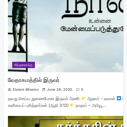
சிந்தனைக்கு
வேதாகமத்தில் இருவர்
Elolam Mission
June 26, 2020
0
தவறு செய்ய துணைபோன இருவர் அணி:
ஆதாம் – ஏவாள்
தே
கனியைப் புசித்தார்கள் (ஆதி 3:12)
நாதாப் – அபியூ…