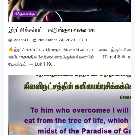
சிந்தனைக்கு
இரட்சிக்கப்பட்ட கிறிஸ்தவ விசுவாசி
Vashni E
November 24, 2020
0
இரட்சிக்கப்பட்ட கிறிஸ்தவ விசுவாசி எப்படிபட்டவராக இருக்கவேண
நற்போதகத்தில் தேறினவனாயிருக்க வேண்டும். — 1Tim 4:6
நற்
வேண்டும். — Luk 1:19…