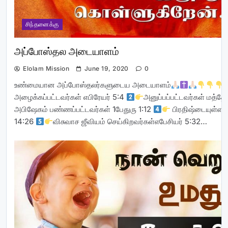
சிந்தனைக்கு
அப்போஸ்தல அடையாளம்
Elolam Mission
June 19, 2020
0
உண்மையான அப்போஸ்தலர்களுடைய அடையாளம்
அழைக்கப்பட்டவர்கள் எபிரேயர் 5:4
அனுப்பப்பட்டவர்கள் மத்தே
அபிஷேகம் பண்ணப்பட்டவர்கள் 1பேதுரு 1:12
பிரதிஷ்டையுள்ளவ
14:26
விசுவாச ஜீவியம் செய்கிறவர்கள்எபேசியர் 5:32…