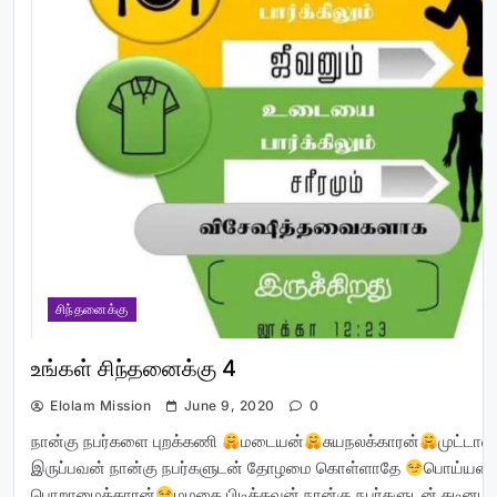
சிந்தனைக்கு
உங்கள் சிந்தனைக்கு 4
Elolam Mission
June 9, 2020
0
நான்கு நபர்களை புறக்கணி
மடையன்
சுயநலக்காரன்
முட்டாள்
இருப்பவன் நான்கு நபர்களுடன் தோழமை கொள்ளாதே
பொய்யன்
பொறாமைக்காரன்
மமதை பிடித்தவன் நான்கு நபர்களுடன் கடினம