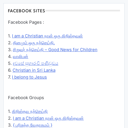
FACEBOOK SITES
Facebook Pages :
1.
I am a Christian நான் ஒரு கிறிஸ்தவன்
2.
தினமும் ஒரு நற்செய்தி.
3.
சிறுவர் நற்செய்தி – Good News for Children
4.
வாலிபன்
5.
දවසේ සුභාරංචි පණිවුඩය
6.
Christian in Sri Lanka
7.
I belong to Jesus
Facebook Groups
1.
கிறிஸ்தவ நற்செய்தி
2.
I am a Christian நான் ஒரு கிறிஸ்தவன்
3.
{ பரிசுத்த வேதாகமம் }