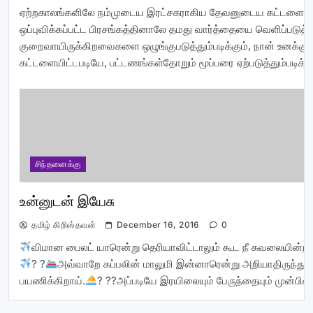
ஏற்றகாலங்களிலே நம்முடைய இரட்சகராகிய தேவனுடைய கட்டளையின
ஒப்புவிக்கப்பட்ட பிரசங்கத்தினாலே தமது வார்த்தையை வெளிப்படுத்தி
குறைவாயிருக்கிறவைகளை ஒழுங்குபடுத்தும்படிக்கும், நான் உனக்குக
கட்டளையிட்டபடியே, பட்டணங்கள்தோறும் மூப்பரை ஏற்படுத்தும்படிக்க
சிந்தனைக்கு
உன்னுடன் இயேசு
தமிழ் கிறிஸ்தவன்
December 16, 2016
0
விமான பைலட் யாரென்று தெரியாவிட்டாலும் கூட நீ கவலையின்றி
? ?
அவ்வாறே கப்பலின் மாலுமி இன்னாரென்று அறியாதிருந்தும் 
பயணிக்கிறாய்.
? ??அப்படியே இரயிலையும் பேருந்தையும் முன்பின