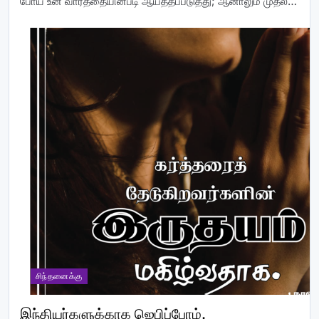
போய் உன் வார்த்தையின்படி ஆயத்தப்படுத்து; ஆனாலும் முதல்…
சிந்தனைக்கு
இந்தியர்களுக்காக ஜெபிப்போம்.