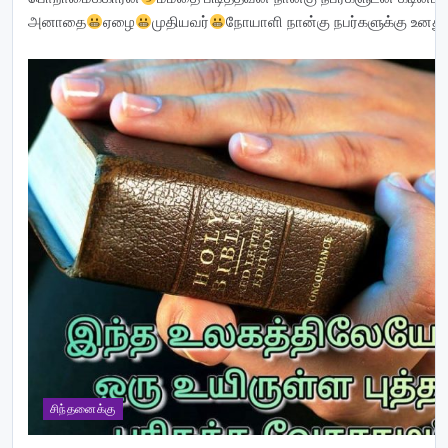
அனாதை
ஏழை
முதியவர்
நோயாளி நான்கு நபர்களுக்கு உ
சிந்தனைக்கு