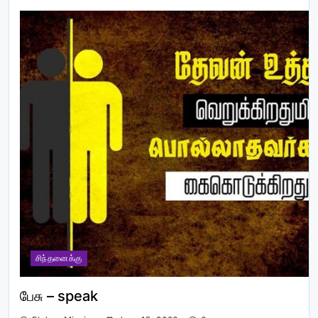
சிந்தனைக்கு
பேசு – speak