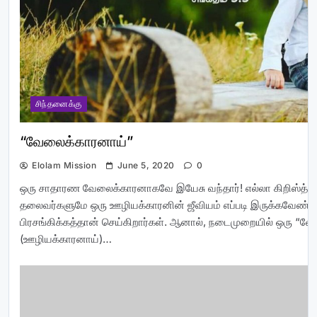
சிந்தனைக்கு
“வேலைக்காரனாய்”
Elolam Mission
June 5, 2020
0
ஒரு சாதாரண வேலைக்காரனாகவே இயேசு வந்தார்! எல்லா கிறிஸ்த்த
தலைவர்களுமே ஒரு ஊழியக்காரனின் ஜீவியம் எப்படி இருக்கவேண்ட
பிரசங்கிக்கத்தான் செய்கிறார்கள். ஆனால், நடைமுறையில் ஒரு “வ
(ஊழியக்காரனாய்)…