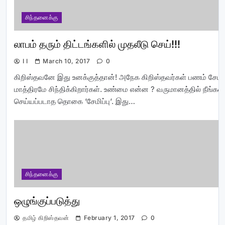
சிந்தனைக்கு
லாபம் தரும் திட்டங்களில் முதலீடு செய்!!!
I I
March 10, 2017
0
கிறிஸ்தவனே இது உனக்குத்தான்! அநேக கிறிஸ்தவர்கள் பணம் சேமிப்
மாத்திரமே சிந்திக்கிறார்கள். உண்மை என்ன ? வருமானத்தில் நீங்கள
செய்யப்படாத தொகை ‘சேமிப்பு‘. இது…
சிந்தனைக்கு
ஒழுங்குப்படுத்து
தமிழ் கிறிஸ்தவன்
February 1, 2017
0