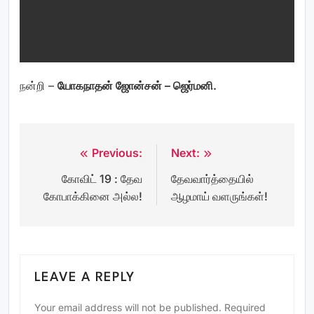
மண்ணானவனுடைய சாயலை நாம் அணிந்திருக்கிறதுபோல,
வானவருடைய சாயலையும் அணிந்துகொள்வோம்.
(1கொரி
15:49) கர்த்தர் தாமே உங்களை ஆசீர்வதிப்பாராக.
நன்றி –
யோகநாதன் ஜோன்சன் – ஜெர்மனி.
Previous:
Next:
Post
கோவிட் 19 : தேவ
தேவவார்த்தையில்
navigation
கோபாக்கினை அல்ல!
ஆழமாய் வளருங்கள்!
LEAVE A REPLY
Your email address will not be published.
Required