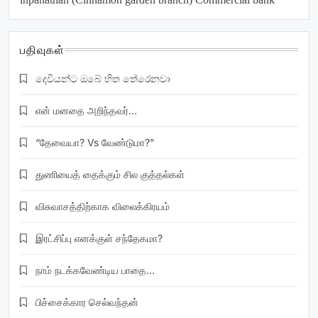
பதிவுகள்
දෙවියන්ට ඔබේ හිත තේරෙනවා
என் மனதை அறிந்தவர்…
“தேவையா? Vs வேண்டுமா?”
துணியைத் தைக்கும் சில குத்தல்கள்
விசுவாசத்திற்காக விலைக்கிரயம்
இரட்சிப்பு எனக்குள் சந்தேகமா?
நாம் நடக்கவேண்டிய பாதை…
பிச்சைக்கார செல்வந்தன்