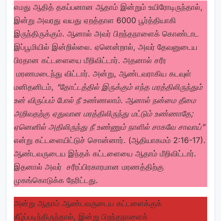
எமது ஆதித் தகப்பனான ஆதாம் இன்றும் உயிரோடிருந்தால்,
இன்று அவரது வயது ஏறத்தாள 6000 பூர்த்தியாகி
இருந்திருக்கும். ஆனால் அவர் பிறந்தநாளைக் கொண்டாட
இப்பூமியில் இன்றில்லை. ஏனென்றால், அவர் தேவனுடைய
பிரதான கட்டளையை மீறிவிட்டார். அதனால் சரீர
மரணமடைந்து விட்டார். அன்று, ஆண்டவராகிய கடவுள்
மனிதனிடம்,
“தோட்டத்தில் இருக்கும் எந்த மரத்திலிருந்தும்
உன் விருப்பம் போல் நீ உண்ணலாம். ஆனால் நன்மை தீமை
அறிவதற்கு ஏதுவான மரத்திலிருந்து மட்டும் உண்ணாதே;
ஏனெனில் அதிலிருந்து நீ உண்ணும் நாளில் சாகவே சாவாய்”
என்று கட்டளையிட்டுச் சொன்னார். (ஆதியாகமம் 2:16-17).
ஆண்டவருடைய இந்தக் கட்டளையை ஆதாம் மீறிவிட்டார்.
இதனால் அவர் சரீரப்பிரகாரமான மரணத்திற்கு
முகங்கொடுக்க நேரிட்டது.
அன்று ஆதாம் ஆண்டவருடைய கட்டளைக்குக்
கீழ்ப்படிந்திருந்தால், இன்று பிறந்தநாளைக்