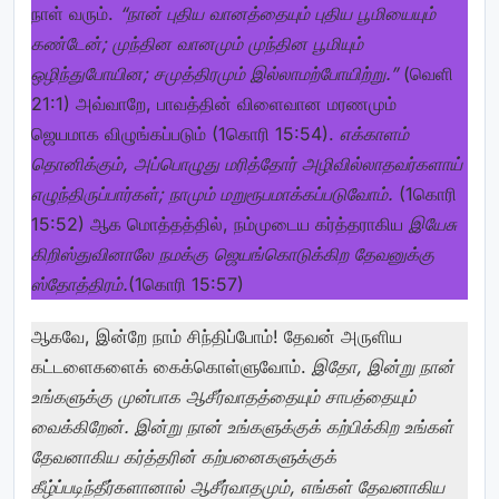
நாள் வரும்.
“நான் புதிய வானத்தையும் புதிய பூமியையும்
கண்டேன்; முந்தின வானமும் முந்தின பூமியும்
ஒழிந்துபோயின; சமுத்திரமும் இல்லாமற்போயிற்று.”
(வெளி
21:1) அவ்வாறே, பாவத்தின் விளைவான மரணமும்
ஜெயமாக விழுங்கப்படும் (1கொரி 15:54).
எக்காளம்
தொனிக்கும், அப்பொழுது மரித்தோர் அழிவில்லாதவர்களாய்
எழுந்திருப்பார்கள்; நாமும் மறுரூபமாக்கப்படுவோம்.
(1கொரி
15:52) ஆக மொத்தத்தில், நம்முடைய கர்த்தராகிய
இயேசு
கிறிஸ்துவினாலே நமக்கு ஜெயங்கொடுக்கிற தேவனுக்கு
ஸ்தோத்திரம்.
(1கொரி 15:57)
ஆகவே, இன்றே நாம் சிந்திப்போம்! தேவன் அருளிய
கட்டளைகளைக் கைக்கொள்ளுவோம்.
இதோ, இன்று நான்
உங்களுக்கு முன்பாக ஆசீர்வாதத்தையும் சாபத்தையும்
வைக்கிறேன். இன்று நான் உங்களுக்குக் கற்பிக்கிற உங்கள்
தேவனாகிய கர்த்தரின் கற்பனைகளுக்குக்
கீழ்ப்படிந்தீர்களானால் ஆசீர்வாதமும், எங்கள் தேவனாகிய