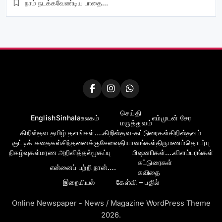
நாம் நடக்கவேண்டிய பாதை…
செய்தி
English
Sinhala
உலகம்
எம்முடன் சேர
மருத்துவம்
கிறிஸ்தவ தமிழ் தளங்கள்….
கிறிஸ்தவ-கட்டுரைகள்
கிறிஸ்தவம்
குட்டிக் கதைகள்
சிந்தனைக்கு
சேவை
தியானங்கள்
திருமணம்
தொடர்பு
நிகழ்வுகள்
மரண அறிவித்தல்
முகப்பு
மிஷனாிகள்….
விளம்பரங்கள்
கட்டுரைகள்
என்னைப் பற்றி நான்….
கவிதை
இறையியல்
கேள்வி – பதில்
Online Newspaper - News / Magazine WordPress Theme
2026.