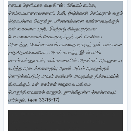
ஏசாயா தெளிவாக கூறுகிறார்:
நீதியாய் நடந்து,
செம்மையானவைகளைப் பேசி, இடுக்கண் செய்வதால் வரும்
ஆதாயத்தை வெறுத்து, பரிதானங்களை வாங்காதபடிக்குத்
தன் கைகளை உதறி, இரத்தஞ் சிந்துவதற்கான
யோசனைகளைக் கேளாதபடிக்குத் தன் செவியை
அடைத்து, பொல்லாப்பைக் காணாதபடிக்குத் தன் கண்களை
மூடுகிறவனெவனோ, அவன் உயா;ந்த இடங்களில்
வாசம்பண்ணுவான்; கன்மலைகளின் அரண்கள் அவனுடைய
உயர்ந்த அடைக்கலமாகும்; அவன் அப்பம் அவனுக்குக்
கொடுக்கப்படும்; அவன் தண்ணீர் அவனுக்கு நிச்சயமாய்க்
கிடைக்கும். உன் கண்கள் ராஜாவை மகிமை
பொருந்தினவராகக் காணும், தூரத்திலுள்ள தேசத்தையும்
பார்க்கும்.
(ஏசா 33:15-17)
ஆம், பிரியமானவர்களே,
எமது ஜென்ம சரீரமே முந்தினது;
ஆவிக்குரிய சரீரம் பிந்தினது
.(1கொரி 15:46) அந்த
ஆவிக்குரிய சரீரத்தை பெற வாஞ்சிப்போம்.