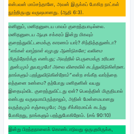
என்பவன் மாம்சந்தானே, அவன் இருக்கப் போகிற நாட்கள்
நூற்றிருபது வருஷமானது. (ஆதி 6:3).
எனினும், மனிதனுடைய பாவம் குறைந்தபாடில்லை.
மனிதனுடைய ஆயுசு சக்கரம் இன்று மிகவும்
குறைந்துவிட்டமைக்கு காரணம் யார்? சிந்தித்ததுண்டா?
“
எங்கள் வாழ்நாள் எழுபது ஆண்டுகளே; வலிமை
மிகுந்தோர்க்கு எண்பது; அவற்றில் பெருமைக்கு உரியன
துன்பமும் துயரமுமே! அவை விரைவில் கடந்துவிடுகின்றன.
நாங்களும் பறந்துவிடுகின்றோம்”
என்ற சங்கீத வார்த்தை
எத்தனை உண்மை? தற்போது மனிதனின் வயது
இதையும்விட குறைந்துவிட்டது ஏன்? பெலத்தின் மிகுதியால்
எண்பது வருஷமாயிருந்தாலும், அதின் மேன்மையானது
வருத்தமும் சஞ்சலமுமே; அது சீக்கிரமாய்க் கடந்து
போகிறது, நாங்களும் பறந்துபோகிறோம். (சங் 90:10)
இன்று பிறந்தநாளைக் கொண்டாடுவது ஒருபுறமிருக்க,