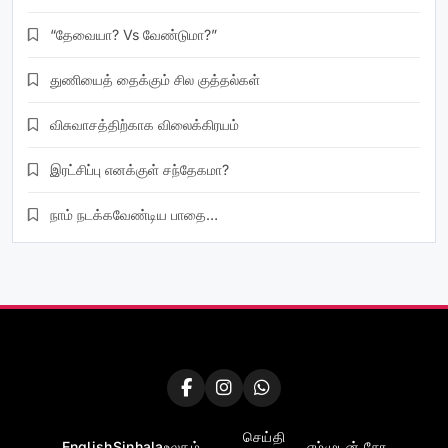
“தேவையா? Vs வேண்டுமா?”
துணியைத் தைக்கும் சில குத்தல்கள்
விசுவாசத்திற்காக விலைக்கிரயம்
இரட்சிப்பு எனக்குள் சந்தேகமா?
நாம் நடக்கவேண்டிய பாதை…
செய்தி
English
Sinhala
உலகம்
எம்முடன் சேர