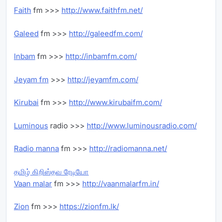
Faith
fm >>>
http://www.faithfm.net/
Galeed
fm >>>
http://galeedfm.com/
Inbam
fm >>>
http://inbamfm.com/
Jeyam fm
>>>
http://jeyamfm.com/
Kirubai
fm >>>
http://www.kirubaifm.com/
Luminous
radio >>>
http://www.luminousradio.com/
Radio manna
fm >>>
http://radiomanna.net/
தமிழ் கிறிஸ்தவ ரேடியோ
Vaan malar
fm >>>
http://vaanmalarfm.in/
Zion
fm >>>
https://zionfm.lk/