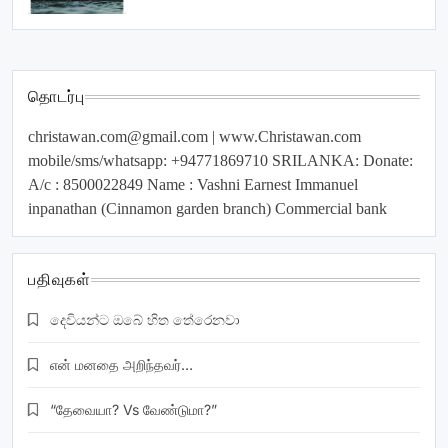
தொடர்பு
christawan.com@gmail.com
| www.Christawan.com
mobile/sms/whatsapp: +94771869710 SRILANKA: Donate:
A/c : 8500022849 Name : Vashni Earnest Immanuel
inpanathan (Cinnamon garden branch) Commercial bank
பதிவுகள்
දෙවියන්ට ඔබේ හිත තේරෙනවා
என் மனதை அறிந்தவர்…
“தேவையா? Vs வேண்டுமா?”