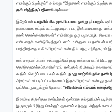
எனக்குப் பிடிக்கும்” அல்லது “இதுதான் எனக்குப் பிடி
ருசிபார்த்திருப்பதினால்
அல்லவா!
இதேபோல்
வாழ்வில் மிக முக்கியமான ஒன்று நட்பாகும்.
ஒவ்
நண்பனாக சுட்டிக் காட்டமுடியும். நட்பு இனிமையானது என்
நான் சொல்லிவிடுவேன்” என்கிறது ஒரு பழமொழி. சிலரை 
என்பதைக் கண்டுபிடித்துவிடலாம். உன்னுடைய நண்பன் யார்
பாத்திரத்தை வகிக்கிறார்கள் என்பதில் எந்த சந்தேகமும் 
உன் சகநண்பர்கள் தங்களுக்கேற்றபடி உன்னை மாற்றிவிட ம
தொிந்தெடுக்கப்போகின்றாய் என்பதில் நீ மிகவும் கவனமாய
கூடும். செழிப்படையவும் கூடும்.
நமது வாழ்வில் நல்ல நண்ப
அவர்கள் எப்படிப்பட்டவர்களாய் இருக்கிறார்கள் என்பது தா
ஒவ்வொருவருக்கும் தேவை! “
சிநேகிதன் எல்லாக் காலத்திலு
இரண்டு கிறிஸ்தவ நண்பர்கள் ஒன்றாக கல்லூரியில் படித்
இருவரும் பிரிந்து செல்லும் தருணம் வந்தது. அந்தக் கடை