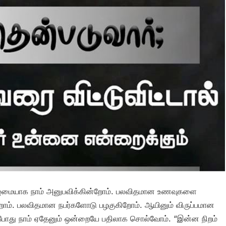
ுமையாக நாம் அனுபவிக்கின்றோம். பலவிதமான உணவுகளை
். பலவிதமான நபர்களோடு பழகுகிறோம். ஆயினும் விருப்பமான
டும்போது நாம் ஏதேனும் ஒன்றையே பதிலாக சொல்வோம். “இன்ன நிறம்