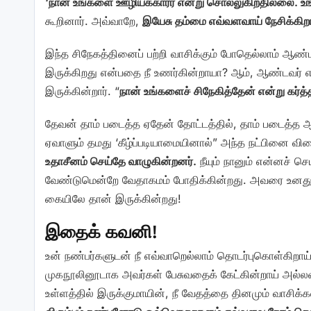
‘நான் உங்களை ஊழியக்காரர் என்று சொல்லுகிறதில்லை. உ
கூறினார். அவ்வாறே,
இயேசு தம்மை எவ்வளவாய் நேசிக்கிறா
இந்த சிநேகத்தினைப் பற்றி வாசிக்கும் போதெல்லாம் ஆண்
இருக்கிறது என்பதை நீ உணர்கின்றாயா? ஆம், ஆண்டவர்
இருக்கின்றார். “
நான் உங்களைச் சிநேகித்தேன் என்று கர்த்த
தேவன் தாம் படைத்த ஏதேன் தோட்டத்தில், தாம் படைத்த 
ஏவாளும் தமது ‘கீழ்ப்படியாமையினால்” அந்த நட்பினை வி
உதாசீனம் செய்தே வாழுகின்றனர்.
நீயும் நானும் என்னச் 
வேண்டுமென்றே வேதாகமம் போதிக்கின்றது. அவரை உனது 
கையிலே தான் இருக்கின்றது!
இதைக் கவனி!
உன் நண்பர்களுடன் நீ எவ்வாறெல்லாம் தொடர்புகொள்கிறா
முகநூலினூடாக அவர்கள் பேசுவதைக் கேட்கின்றாய் அல்
உள்ளத்தில் இருக்குமாயின், நீ வேதத்தை தினமும் வாசி