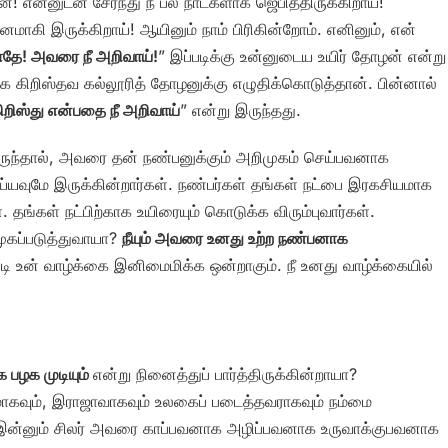
 என்னுடன் சேர்ந்து நீ பல நாட்களாக ஜெபித்திருக்கிறாய்!
னமாகி இருக்கிறாய்! ஆயினும் நாம் பிரிகின்றோம். எனினும், என்
ாதே! அவரை நீ அறிவாய்!
” இப்படிக்கு உன்னுடைய உயிர் தோழன் என்று
ிறிஸ்தவ கல்லூரித் தோழனுக்கு எழுதிக்கொடுத்தான். பின்னால்
றிஸ்து என்பதை நீ அறிவாய்
” என்று இருந்தது.
ருந்தால், அவரை தன் நண்பனுக்கும் அறிமுகம் செய்பவனாக
ய்யவுமே இருக்கின்றார்கள். நண்பர்கள் தங்கள் நட்பை இரகசியமாக
 தங்கள் நட்பிற்காக உயிரையும் கொடுக்க விரும்புவார்கள்.
ுகப்படுத்துவாயா?
நீயும் அவரை உனது உற்ற நண்பனாக
்படி உன் வாழ்க்கை இனிமைமிக்க ஒன்றாகும். நீ உனது வாழ்க்கையில்
 பழக முடியும்
என்று நினைத்துப் பார்த்திருக்கின்றாயா?
மாகவும், இராஜாவாகவும் உலகைப் படைத்தவராகவும் நம்மை
ம். இன்னும் சிலர் அவரை காப்பவனாக அழிப்பவனாக உருவாக்குபவனாக