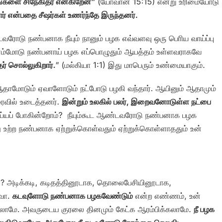
ங்களை சிநேகிதர் என்கிறேன்”
(யோவான் 15:15) என்று உரிமையோடு
ர் என்பதை சீஷர்கள் உணர்ந்தே இருந்தனர்.
டவரோடு நண்பனாக நீயும் நானும் பழக எவ்வளவு ஒரு பொிய வாய்ப்பு
 எம்மோடு நண்பனாய் பழக எப்பொழுதும் ஆயத்தம் உள்ளவராகவே
ர் சொல்லுகிறார்.
” (மல்கியா 1:1) இது மாபெரும் உண்மையாகும்.
ஆதாமோடும் ஏவாளோடும் நட்போடு பழகி வந்தார். ஆயினும் ஆதாமும்
ரைவில் உடைத்தனர்.
இன்றும் உலகில் பலர், இறைவனோடுள்ள நட்பை
செய்யப் போகின்றோம்? நீயும்கூட ஆண்டவரோடு நண்பனாக பழக
உற்ற நண்பனாக ஏற்றுக்கொள்வதும் ஏற்றுக்கொள்ளாததும் உன்
ய்? அடிக்கடி, கடிதத்தினூடாக, தொலைபேசியினூடாக,
லவா.
கடவுளோடு நண்பனாக பழகவேண்டும்
என்ற எண்ணம், உன்
க்கலாமே. அவருடைய குரலை தினமும் கேட்க ஆரம்பிக்கலாமே.
நீ பழக