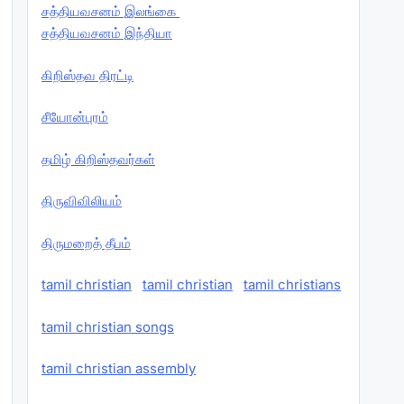
சத்தியவசனம் இலங்கை
சத்தியவசனம் இந்தியா
கிறிஸ்தவ திரட்டி
சீயோன்புரம்
தமிழ் கிறிஸ்தவர்கள்
திருவிவிலியம்
திருமறைத் தீபம்
tamil christian
tamil christian
tamil christians
tamil christian songs
tamil christian assembly