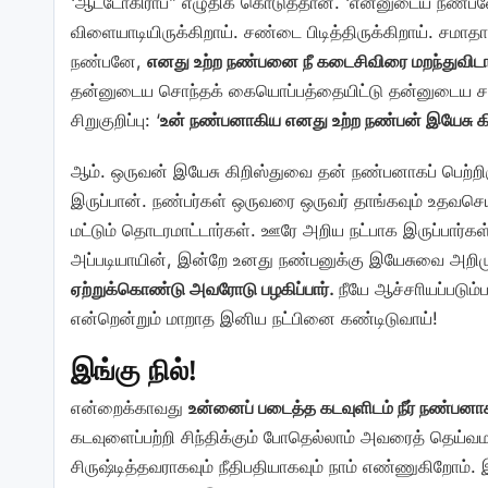
‘ஆட்டோகிராப்” எழுதிக் கொடுத்தான். ‘என்னுடைய நண்பனே!
விளையாடியிருக்கிறாய். சண்டை பிடித்திருக்கிறாய். சமாதா
நண்பனே,
எனது உற்ற நண்பனை நீ கடைசிவிரை மறந்துவிட
தன்னுடைய சொந்தக் கையொப்பத்தையிட்டு தன்னுடைய சக க
சிறுகுறிப்பு: ‘
உன் நண்பனாகிய எனது உற்ற நண்பன் இயேசு கி
ஆம். ஒருவன் இயேசு கிறிஸ்துவை தன் நண்பனாகப் பெற்றி
இருப்பான். நண்பர்கள் ஒருவரை ஒருவர் தாங்கவும் உதவசெ
மட்டும் தொடரமாட்டார்கள். ஊரே அறிய நட்பாக இருப்பார்கள்.
அப்படியாயின், இன்றே உனது நண்பனுக்கு இயேசுவை அறிம
ஏற்றுக்கொண்டு அவரோடு பழகிப்பார்.
நீயே ஆச்சாியப்படும
என்றென்றும் மாறாத இனிய நட்பினை கண்டிடுவாய்!
இங்கு நில்!
என்றைக்காவது
உன்னைப் படைத்த கடவுளிடம் நீர் நண்பனாக
கடவுளைப்பற்றி சிந்திக்கும் போதெல்லாம் அவரைத் தெய்வ
சிருஷ்டித்தவராகவும் நீதிபதியாகவும் நாம் எண்ணுகிறோ