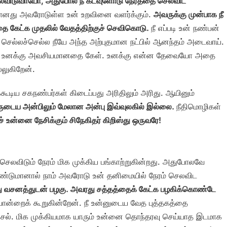
செலவிடுவாயோ, அதுபோல நீ கடவுளோடு நேரத்தை செலவிட
ரமானது அவரோடுள்ள உன் உறவினை வளர்க்கும்.
அவருக்கு முன்பாக நீ
ை கேட்க முதலில் வேதத்திற்குச் செவிகொடு.
நீ எப்படி உன் நண்பன்
செல்லச்செல்ல நீயே அந்த அற்புதமான நட்பில் ஆனந்தம் அடைவாய்.
வரிடம் உனக்கு அவசியமானதை கேள். உனக்கு என்ன தேவையோ அதை
்லுகிறேன்.
ூடிய சகநண்பர்கள் கிடைப்பது அரிதிலும் அரிது. ஆயினும்
டைய அன்பிலும் மேலான அன்பு இவ்வுலகில் இல்லை.
நீதிமொழிகள்
 உன்னை நேசிக்கும் சிநேகிதர் கிறிஸ்து ஒருவரே!
ன் செலவிடும் நேரம் மிக முக்கிய பங்காற்றுகின்றது. அதுபோலவே
வேண்டுமானால் நாம் அவரோடு உன் தனிமையில் நேரம் செலவிட
ு வசனத்துடன் பழகு. அவரது சத்தத்தைக் கேட்க பழகிக்கொண்டே
ியொன்றைக் கூறுகின்றேன். நீ உன்னுடைய வேத புத்தகத்தை
 செல். மிக முக்கியமாக யாரும் உன்னை தொந்தரவு செய்யாத இடமாக