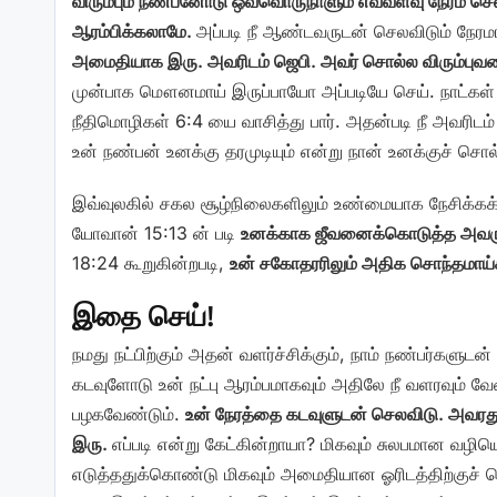
விரும்பும் நண்பனோடு ஒவ்வொருநாளும் எவ்வளவு நேரம் 
ஆரம்பிக்கலாமே.
அப்படி நீ ஆண்டவருடன் செலவிடும் நே
அமைதியாக இரு. அவரிடம் ஜெபி. அவர் சொல்ல விரும்புவத
முன்பாக மௌனமாய் இருப்பாயோ அப்படியே செய். நாட்கள் 
நீதிமொழிகள் 6:4 யை வாசித்து பார். அதன்படி நீ அ
உன் நண்பன் உனக்கு தரமுடியும் என்று நான் உனக்குச் சொல
இவ்வுலகில் சகல சூழ்நிலைகளிலும் உண்மையாக நேசிக்கக்க
யோவான் 15:13 ன் படி
உனக்காக ஜீவனைக்கொடுத்த அவரு
18:24 கூறுகின்றபடி,
உன் சகோதரரிலும் அதிக சொந்தமாய்ச்
இதை செய்!
நமது நட்பிற்கும் அதன் வளர்ச்சிக்கும், நாம் நண்பர்களுட
கடவுளோடு உன் நட்பு ஆரம்பமாகவும் அதிலே நீ வளரவும் 
பழகவேண்டும்.
உன் நேரத்தை கடவுளுடன் செலவிடு. அவரத
இரு.
எப்படி என்று கேட்கின்றாயா? மிகவும் சுலபமான வழ
எடுத்ததுக்கொண்டு மிகவும் அமைதியான ஓரிடத்திற்குச்