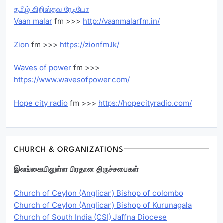
தமிழ் கிறிஸ்தவ ரேடியோ
Vaan malar
fm >>>
http://vaanmalarfm.in/
Zion
fm >>>
https://zionfm.lk/
Waves of power
fm >>>
https://www.wavesofpower.com/
Hope city radio
fm >>>
https://hopecityradio.com/
CHURCH & ORGANIZATIONS
இலங்கையிலுள்ள பிரதான திருச்சபைகள்
Church of Ceylon (Anglican) Bishop of colombo
Church of Ceylon (Anglican) Bishop of Kurunagala
Church of South India (CSI) Jaffna Diocese