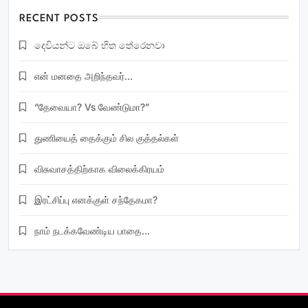
RECENT POSTS
දෙවියන්ට ඔබේ හිත තේරෙනවා
என் மனதை அறிந்தவர்…
“தேவையா? Vs வேண்டுமா?”
துணியைத் தைக்கும் சில குத்தல்கள்
விசுவாசத்திற்காக விலைக்கிரயம்
இரட்சிப்பு எனக்குள் சந்தேகமா?
நாம் நடக்கவேண்டிய பாதை…