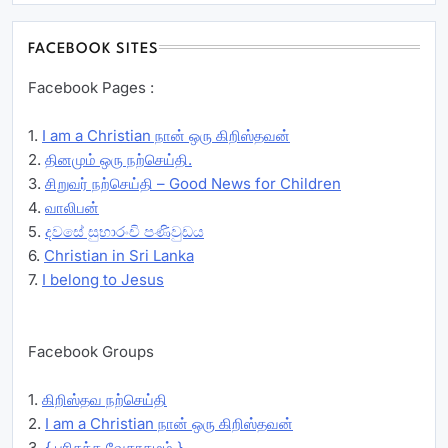
FACEBOOK SITES
Facebook Pages :
1.
I am a Christian நான் ஒரு கிறிஸ்தவன்
2.
தினமும் ஒரு நற்செய்தி.
3.
சிறுவர் நற்செய்தி – Good News for Children
4.
வாலிபன்
5.
දවසේ සුභාරංචි පණිවුඩය
6.
Christian in Sri Lanka
7.
I belong to Jesus
Facebook Groups
1.
கிறிஸ்தவ நற்செய்தி
2.
I am a Christian நான் ஒரு கிறிஸ்தவன்
3.
{ பரிசுத்த வேதாகமம் }