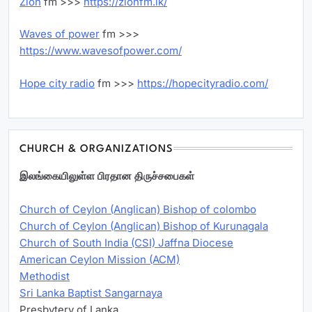
Zion
fm >>>
https://zionfm.lk/
Waves of power
fm >>>
https://www.wavesofpower.com/
Hope city radio
fm >>>
https://hopecityradio.com/
CHURCH & ORGANIZATIONS
இலங்கையிலுள்ள பிரதான திருச்சபைகள்
Church of Ceylon (Anglican) Bishop of colombo
Church of Ceylon (Anglican) Bishop of Kurunagala
Church of South India (CSI) Jaffna Diocese
American Ceylon Mission (ACM)
Methodist
Sri Lanka Baptist Sangarnaya
Presbytery of Lanka