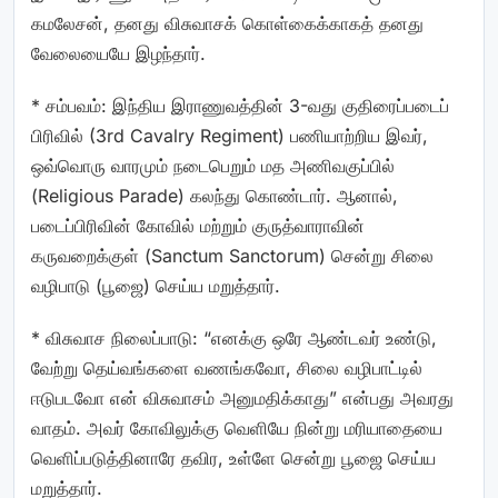
கமலேசன், தனது விசுவாசக் கொள்கைக்காகத் தனது
வேலையையே இழந்தார்.
* சம்பவம்: இந்திய இராணுவத்தின் 3-வது குதிரைப்படைப்
பிரிவில் (3rd Cavalry Regiment) பணியாற்றிய இவர்,
ஒவ்வொரு வாரமும் நடைபெறும் மத அணிவகுப்பில்
(Religious Parade) கலந்து கொண்டார். ஆனால்,
படைப்பிரிவின் கோவில் மற்றும் குருத்வாராவின்
கருவறைக்குள் (Sanctum Sanctorum) சென்று சிலை
வழிபாடு (பூஜை) செய்ய மறுத்தார்.
* விசுவாச நிலைப்பாடு: “எனக்கு ஒரே ஆண்டவர் உண்டு,
வேற்று தெய்வங்களை வணங்கவோ, சிலை வழிபாட்டில்
ஈடுபடவோ என் விசுவாசம் அனுமதிக்காது” என்பது அவரது
வாதம். அவர் கோவிலுக்கு வெளியே நின்று மரியாதையை
வெளிப்படுத்தினாரே தவிர, உள்ளே சென்று பூஜை செய்ய
மறுத்தார்.