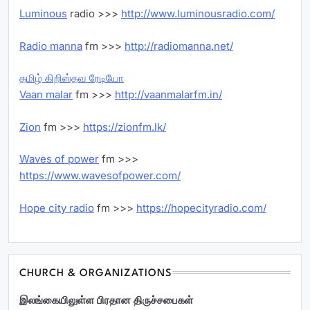
Luminous
radio >>>
http://www.luminousradio.com/
Radio manna
fm >>>
http://radiomanna.net/
தமிழ் கிறிஸ்தவ ரேடியோ
Vaan malar
fm >>>
http://vaanmalarfm.in/
Zion
fm >>>
https://zionfm.lk/
Waves of power
fm >>>
https://www.wavesofpower.com/
Hope city radio
fm >>>
https://hopecityradio.com/
CHURCH & ORGANIZATIONS
இலங்கையிலுள்ள பிரதான திருச்சபைகள்