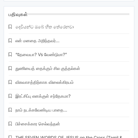
பதிவுகள்
දෙවියන්ට ඔබේ හිත තේරෙනවා
என் மனதை அறிந்தவர்…
“தேவையா? Vs வேண்டுமா?”
துணியைத் தைக்கும் சில குத்தல்கள்
விசுவாசத்திற்காக விலைக்கிரயம்
இரட்சிப்பு எனக்குள் சந்தேகமா?
நாம் நடக்கவேண்டிய பாதை…
பிச்சைக்கார செல்வந்தன்
THE SEVEN WORDS OF JESUS on the Cross (Tamil &