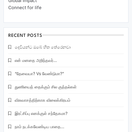
Global Impact
Connect for life
RECENT POSTS
දෙවියන්ට ඔබේ හිත තේරෙනවා
என் மனதை அறிந்தவர்…
“தேவையா? Vs வேண்டுமா?”
துணியைத் தைக்கும் சில குத்தல்கள்
விசுவாசத்திற்காக விலைக்கிரயம்
இரட்சிப்பு எனக்குள் சந்தேகமா?
நாம் நடக்கவேண்டிய பாதை…