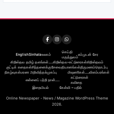
செய்தி
English
Sinhala
உலகம்
எம்முடன் சேர
மருத்துவம்
கிறிஸ்தவ தமிழ் தளங்கள்….
கிறிஸ்தவ-கட்டுரைகள்
கிறிஸ்தவம்
குட்டிக் கதைகள்
சிந்தனைக்கு
சேவை
தியானங்கள்
திருமணம்
தொடர்பு
நிகழ்வுகள்
மரண அறிவித்தல்
முகப்பு
மிஷனாிகள்….
விளம்பரங்கள்
கட்டுரைகள்
என்னைப் பற்றி நான்….
கவிதை
இறையியல்
கேள்வி – பதில்
Online Newspaper - News / Magazine WordPress Theme
2026.