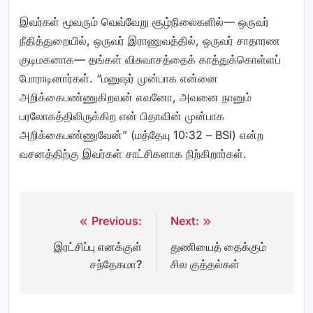
இவர்கள் மூவரும் வெவ்வேறு சூழ்நிலைகளில்— ஒருவர்
நீதித்துறையில், ஒருவர் இராணுவத்தில், ஒருவர் சாதாரண
குடிமகனாக— தங்கள் விசுவாசத்தைக் காத்துக்கொள்ளப்
போராடினார்கள். “மனுஷர் முன்பாக என்னை
அறிக்கைபண்ணுகிறவன் எவனோ, அவனை நானும்
பரலோகத்திலிருக்கிற என் பிதாவின் முன்பாக
அறிக்கைபண்ணுவேன்” (மத்தேயு 10:32 – BSI) என்ற
வசனத்திற்கு இவர்கள் சாட்சிகளாக நிற்கிறார்கள்.
Previous:
Next:
Post
இரட்சிப்பு எனக்குள்
துணியைத் தைக்கும்
navigation
சந்தேகமா?
சில குத்தல்கள்