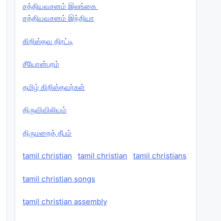
சத்தியவசனம் இலங்கை
சத்தியவசனம் இந்தியா
கிறிஸ்தவ திரட்டி
சீயோன்புரம்
தமிழ் கிறிஸ்தவர்கள்
திருவிவிலியம்
திருமறைத் தீபம்
tamil christian
tamil christian
tamil christians
tamil christian songs
tamil christian assembly