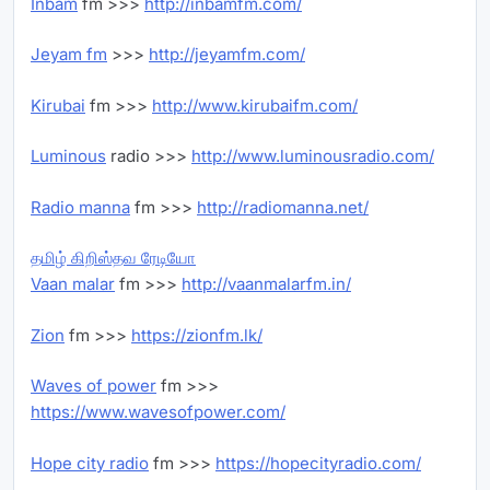
Inbam
fm >>>
http://inbamfm.com/
Jeyam fm
>>>
http://jeyamfm.com/
Kirubai
fm >>>
http://www.kirubaifm.com/
Luminous
radio >>>
http://www.luminousradio.com/
Radio manna
fm >>>
http://radiomanna.net/
தமிழ் கிறிஸ்தவ ரேடியோ
Vaan malar
fm >>>
http://vaanmalarfm.in/
Zion
fm >>>
https://zionfm.lk/
Waves of power
fm >>>
https://www.wavesofpower.com/
Hope city radio
fm >>>
https://hopecityradio.com/