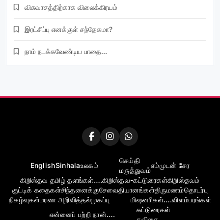
விசுவாசத்திற்காக விலைக்கிரயம்
இரட்சிப்பு எனக்குள் சந்தேகமா?
நாம் நடக்கவேண்டிய பாதை…
செய்தி
English
Sinhala
உலகம்
எம்முடன் சேர
மருத்துவம்
கிறிஸ்தவ தமிழ் தளங்கள்….
கிறிஸ்தவ-கட்டுரைகள்
கிறிஸ்தவம்
குட்டிக் கதைகள்
சிந்தனைக்கு
சேவை
தியானங்கள்
திருமணம்
தொடர்பு
நிகழ்வுகள்
மரண அறிவித்தல்
முகப்பு
மிஷனாிகள்….
விளம்பரங்கள்
கட்டுரைகள்
என்னைப் பற்றி நான்….
கவிதை