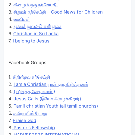
2.
தினமும் ஒரு நற்செய்தி.
3.
சிறுவர் நற்செய்தி – Good News for Children
4.
வாலிபன்
5.
දවසේ සුභාරංචි පණිවුඩය
6.
Christian in Sri Lanka
7.
I belong to Jesus
Facebook Groups
1.
கிறிஸ்தவ நற்செய்தி
2.
I am a Christian நான் ஒரு கிறிஸ்தவன்
3.
{ பரிசுத்த வேதாகமம் }
4.
Jesus Calls (இயேசு அழைக்கிறார்)
5.
Tamil christian Youth (all tamil churchs)
6.
சாரோனின் ரோஜா
7.
Praise God
8.
Pastor’s Fellowship
9.
HARVESTERS INTERNATIONAL.