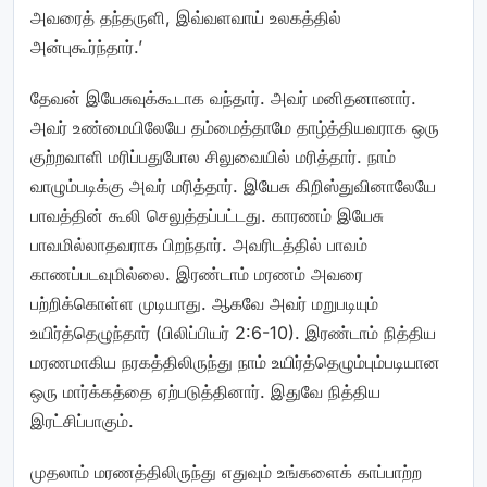
அவரைத் தந்தருளி, இவ்வளவாய் உலகத்தில்
அன்புகூர்ந்தார்.’
தேவன் இயேசுவுக்கூடாக வந்தார். அவர் மனிதனானார்.
அவர் உண்மையிலேயே தம்மைத்தாமே தாழ்த்தியவராக ஒரு
குற்றவாளி மரிப்பதுபோல சிலுவையில் மரித்தார். நாம்
வாழும்படிக்கு அவர் மரித்தார். இயேசு கிறிஸ்துவினாலேயே
பாவத்தின் கூலி செலுத்தப்பட்டது. காரணம் இயேசு
பாவமில்லாதவராக பிறந்தார். அவரிடத்தில் பாவம்
காணப்படவுமில்லை. இரண்டாம் மரணம் அவரை
பற்றிக்கொள்ள முடியாது. ஆகவே அவர் மறுபடியும்
உயிர்த்தெழுந்தார் (பிலிப்பியர் 2:6-10). இரண்டாம் நித்திய
மரணமாகிய நரகத்திலிருந்து நாம் உயிர்த்தெழும்பும்படியான
ஒரு மார்க்கத்தை ஏற்படுத்தினார். இதுவே நித்திய
இரட்சிப்பாகும்.
முதலாம் மரணத்திலிருந்து எதுவும் உங்களைக் காப்பாற்ற