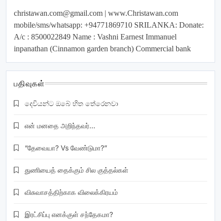
christawan.com@gmail.com
| www.Christawan.com
mobile/sms/whatsapp: +94771869710 SRILANKA: Donate:
A/c : 8500022849 Name : Vashni Earnest Immanuel
inpanathan (Cinnamon garden branch) Commercial bank
பதிவுகள்
දෙවියන්ට ඔබේ හිත තේරෙනවා
என் மனதை அறிந்தவர்…
“தேவையா? Vs வேண்டுமா?”
துணியைத் தைக்கும் சில குத்தல்கள்
விசுவாசத்திற்காக விலைக்கிரயம்
இரட்சிப்பு எனக்குள் சந்தேகமா?