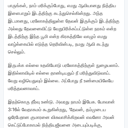
பாருங்கள், நாம் மரிக்கும்போது, எமது ஆவியானது நித்திய
இளைபாறும் இடத்திற்கு கடந்துசெல்கின்றது. அந்த
இடமானது, பரலோகத்திலுள்ள தேவன் இருக்கும் இடத்திற்கு
அல்லது தேவனைவிட்டு வேறுபிரிக்கப்பட்டுள்ள நரகம் என்ற
இடத்திற்கு இந்த பூமி என்ற கிரகத்திலே வாழும் எமது
வாழ்க்கையில் எடுத்த தெரிவின்படி, நமது ஆவி கடந்து
செல்லும்.
இருபக்க எல்லை உதவியோடு பரலோகத்திற்குள் நுழையலாம்.
இதில்லாவிடில் எல்லை தாண்டியதும் நீ மரித்துவிடுவாய்.
வேறு வழியெதுவும் இல்லை. அப்போது நீ உண்மையிலேயே
மரித்தவனாவாய்.
இதற்கொரு தீர்வு உண்டு. அவரது நாமம் இயேசு. யோவான்
3:16ல் வேதாகமம் கூறுகின்றது, ‘தேவன், தம்முடைய
ஒரேபேறான குமாரனை விசுவாசிக்கிறவன் எவனோ அவன்
கெட்டுப்போகாமல் நித்தியஜீவனை அடையும்படிக்கு,