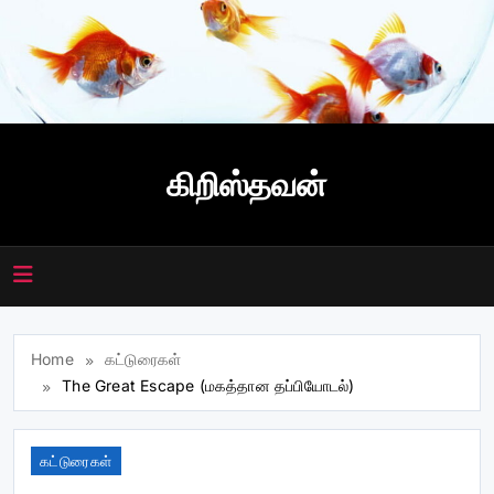
Skip
to
content
கிறிஸ்தவன்
Home
கட்டுரைகள்
The Great Escape (மகத்தான தப்பியோடல்)
கட்டுரைகள்