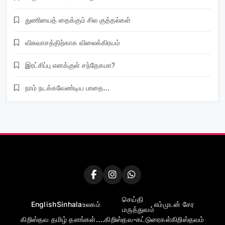
துணியைத் தைக்கும் சில குத்தல்கள்
விசுவாசத்திற்காக விலைக்கிரயம்
இரட்சிப்பு எனக்குள் சந்தேகமா?
நாம் நடக்கவேண்டிய பாதை…
செய்தி
English
Sinhala
உலகம்
எம்முடன் சேர
மருத்துவம்
கிறிஸ்தவ தமிழ் தளங்கள்….
கிறிஸ்தவ-கட்டுரைகள்
கிறிஸ்தவம்