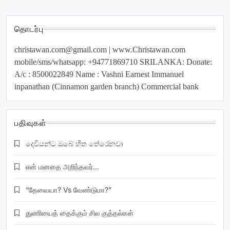
தொடர்பு
christawan.com@gmail.com
| www.Christawan.com
mobile/sms/whatsapp: +94771869710 SRILANKA: Donate:
A/c : 8500022849 Name : Vashni Earnest Immanuel
inpanathan (Cinnamon garden branch) Commercial bank
பதிவுகள்
දෙවියන්ට ඔබේ හිත තේරෙනවා
என் மனதை அறிந்தவர்…
“தேவையா? Vs வேண்டுமா?”
துணியைத் தைக்கும் சில குத்தல்கள்