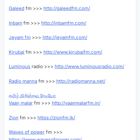
Galeed
fm >>>
http://galeedfm.com/
Inbam
fm >>>
http://inbamfm.com/
Jeyam fm
>>>
http://jeyamfm.com/
Kirubai
fm >>>
http://www.kirubaifm.com/
Luminous
radio >>>
http://www.luminousradio.com/
Radio manna
fm >>>
http://radiomanna.net/
தமிழ் கிறிஸ்தவ ரேடியோ
Vaan malar
fm >>>
http://vaanmalarfm.in/
Zion
fm >>>
https://zionfm.lk/
Waves of power
fm >>>
https://www.wavesofpower.com/