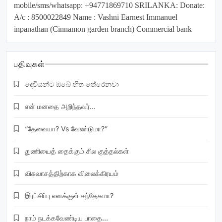
mobile/sms/whatsapp: +94771869710 SRILANKA: Donate:
A/c : 8500022849 Name : Vashni Earnest Immanuel
inpanathan (Cinnamon garden branch) Commercial bank
பதிவுகள்
දෙවියන්ට ඔබේ හිත තේරෙනවා
என் மனதை அறிந்தவர்…
“தேவையா? Vs வேண்டுமா?”
துணியைத் தைக்கும் சில குத்தல்கள்
விசுவாசத்திற்காக விலைக்கிரயம்
இரட்சிப்பு எனக்குள் சந்தேகமா?
நாம் நடக்கவேண்டிய பாதை…