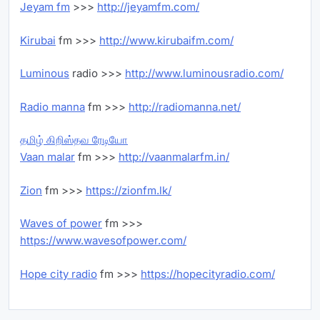
Jeyam fm
>>>
http://jeyamfm.com/
Kirubai
fm >>>
http://www.kirubaifm.com/
Luminous
radio >>>
http://www.luminousradio.com/
Radio manna
fm >>>
http://radiomanna.net/
தமிழ் கிறிஸ்தவ ரேடியோ
Vaan malar
fm >>>
http://vaanmalarfm.in/
Zion
fm >>>
https://zionfm.lk/
Waves of power
fm >>>
https://www.wavesofpower.com/
Hope city radio
fm >>>
https://hopecityradio.com/