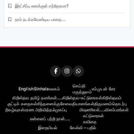
இரட்சிப்பு எனக்குள் சந்தேகமா?
நாம் நடக்கவேண்டிய பாதை…
செய்தி
English
Sinhala
உலகம்
எம்முடன் சேர
மருத்துவம்
கிறிஸ்தவ தமிழ் தளங்கள்….
கிறிஸ்தவ-கட்டுரைகள்
கிறிஸ்தவம்
குட்டிக் கதைகள்
சிந்தனைக்கு
சேவை
தியானங்கள்
திருமணம்
தொடர்பு
நிகழ்வுகள்
மரண அறிவித்தல்
முகப்பு
மிஷனாிகள்….
விளம்பரங்கள்
கட்டுரைகள்
என்னைப் பற்றி நான்….
கவிதை
இறையியல்
கேள்வி – பதில்