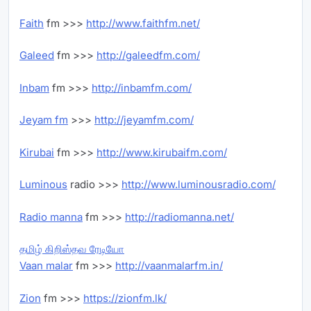
Faith
fm >>>
http://www.faithfm.net/
Galeed
fm >>>
http://galeedfm.com/
Inbam
fm >>>
http://inbamfm.com/
Jeyam fm
>>>
http://jeyamfm.com/
Kirubai
fm >>>
http://www.kirubaifm.com/
Luminous
radio >>>
http://www.luminousradio.com/
Radio manna
fm >>>
http://radiomanna.net/
தமிழ் கிறிஸ்தவ ரேடியோ
Vaan malar
fm >>>
http://vaanmalarfm.in/
Zion
fm >>>
https://zionfm.lk/