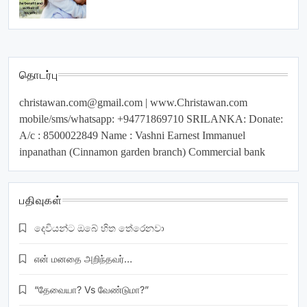
தொடர்பு
christawan.com@gmail.com
| www.Christawan.com
mobile/sms/whatsapp: +94771869710 SRILANKA: Donate:
A/c : 8500022849 Name : Vashni Earnest Immanuel
inpanathan (Cinnamon garden branch) Commercial bank
பதிவுகள்
දෙවියන්ට ඔබේ හිත තේරෙනවා
என் மனதை அறிந்தவர்…
“தேவையா? Vs வேண்டுமா?”