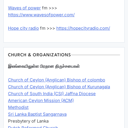
Waves of power
fm >>>
https://www.wavesofpower.com/
Hope city radio
fm >>>
https://hopecityradio.com/
CHURCH & ORGANIZATIONS
இலங்கையிலுள்ள பிரதான திருச்சபைகள்
Church of Ceylon (Anglican) Bishop of colombo
Church of Ceylon (Anglican) Bishop of Kurunagala
Church of South India (CSI) Jaffna Diocese
American Ceylon Mission (ACM)
Methodist
Sri Lanka Baptist Sangarnaya
Presbytery of Lanka
Dutch Reformed Church