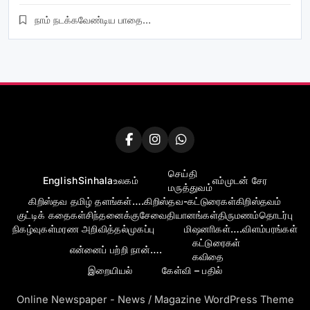
நாம் நடக்கவேண்டிய பாதை…
செய்தி
English
Sinhala
உலகம்
எம்முடன் சேர
மருத்துவம்
கிறிஸ்தவ தமிழ் தளங்கள்….
கிறிஸ்தவ-கட்டுரைகள்
கிறிஸ்தவம்
குட்டிக் கதைகள்
சிந்தனைக்கு
சேவை
தியானங்கள்
திருமணம்
தொடர்பு
நிகழ்வுகள்
மரண அறிவித்தல்
முகப்பு
மிஷனாிகள்….
விளம்பரங்கள்
கட்டுரைகள்
என்னைப் பற்றி நான்….
கவிதை
இறையியல்
கேள்வி – பதில்
Online Newspaper - News / Magazine WordPress Theme