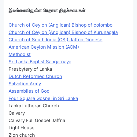
இலங்கையிலுள்ள பிரதான திருச்சபைகள்
Church of Ceylon (Anglican) Bishop of colombo
Church of Ceylon (Anglican) Bishop of Kurunagala
Church of South India (CSI) Jaffna Diocese
American Ceylon Mission (ACM)
Methodist
Sri Lanka Baptist Sangarnaya
Presbytery of Lanka
Dutch Reformed Church
Salvation Army
Assemblies of God
Four Square Gospel in Sri Lanka
Lanka Lutheran Church
Calvary
Calvary Full Gospel Jaffna
Light House
Zion church