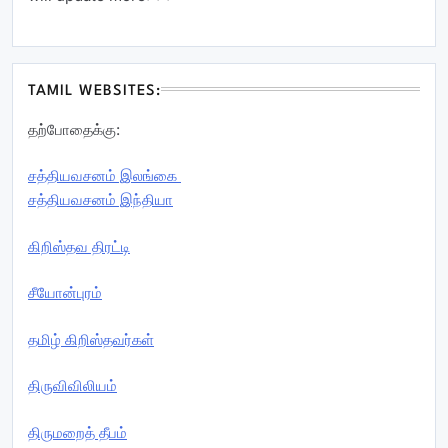
TAMIL WEBSITES:
தற்போதைக்கு:
சத்தியவசனம் இலங்கை
சத்தியவசனம் இந்தியா
கிறிஸ்தவ திரட்டி
சீயோன்புரம்
தமிழ் கிறிஸ்தவர்கள்
திருவிவிலியம்
திருமறைத் தீபம்