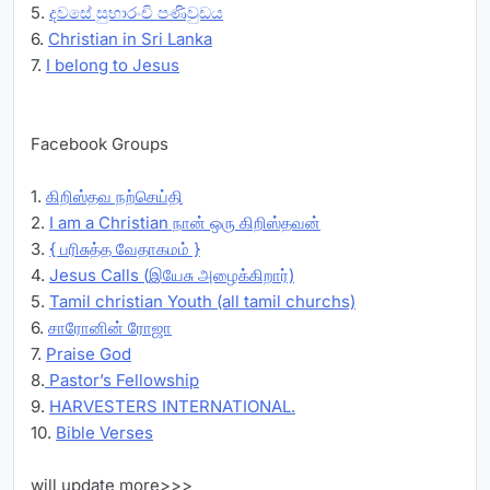
5.
දවසේ සුභාරංචි පණිවුඩය
6.
Christian in Sri Lanka
7.
I belong to Jesus
Facebook Groups
1.
கிறிஸ்தவ நற்செய்தி
2.
I am a Christian நான் ஒரு கிறிஸ்தவன்
3.
{ பரிசுத்த வேதாகமம் }
4.
Jesus Calls (இயேசு அழைக்கிறார்)
5.
Tamil christian Youth (all tamil churchs)
6.
சாரோனின் ரோஜா
7.
Praise God
8.
Pastor’s Fellowship
9.
HARVESTERS INTERNATIONAL.
10.
Bible Verses
will update more>>>