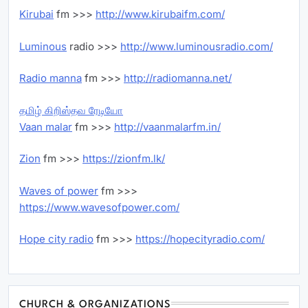
Kirubai
fm >>>
http://www.kirubaifm.com/
Luminous
radio >>>
http://www.luminousradio.com/
Radio manna
fm >>>
http://radiomanna.net/
தமிழ் கிறிஸ்தவ ரேடியோ
Vaan malar
fm >>>
http://vaanmalarfm.in/
Zion
fm >>>
https://zionfm.lk/
Waves of power
fm >>>
https://www.wavesofpower.com/
Hope city radio
fm >>>
https://hopecityradio.com/
CHURCH & ORGANIZATIONS