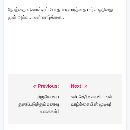
நேரத்தை வீணாக்கும் போது கடிகாரத்தை பார்.. ஓடுவது
முள் அல்ல..! உன் வாழ்க்கை..
Previous:
Next:
Post
புற்றுநோயை
உன் தெரிவுதான் – உன்
navigation
குணப்படுத்தும் உணவு
வாழ்க்கையின் முடிவு!
வகைகள்!