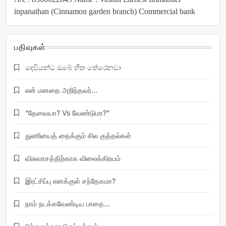
inpanathan (Cinnamon garden branch) Commercial bank
பதிவுகள்
දෙවියන්ට ඔබේ හිත තේරෙනවා
என் மனதை அறிந்தவர்…
“தேவையா? Vs வேண்டுமா?”
துணியைத் தைக்கும் சில குத்தல்கள்
விசுவாசத்திற்காக விலைக்கிரயம்
இரட்சிப்பு எனக்குள் சந்தேகமா?
நாம் நடக்கவேண்டிய பாதை…