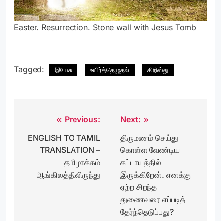
Easter. Resurrection. Stone wall with Jesus Tomb
Tagged:
இயேசு
உயிர்த்தெழுதல்
கிறிஸ்து
Previous:
Next:
Post
ENGLISH TO TAMIL
திருமணம் செய்து
navigation
TRANSLATION –
கொள்ள வேண்டிய
தமிழாக்கம்
கட்டாயத்தில்
ஆங்கிலத்திலிருந்து
இருக்கிறேன். எனக்கு
ஏற்ற சிறந்த
துணைவரை எப்படித்
தேர்ந்தெடுப்பது?