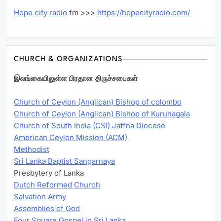
Hope city radio
fm >>>
https://hopecityradio.com/
CHURCH & ORGANIZATIONS
இலங்கையிலுள்ள பிரதான திருச்சபைகள்
Church of Ceylon (Anglican) Bishop of colombo
Church of Ceylon (Anglican) Bishop of Kurunagala
Church of South India (CSI) Jaffna Diocese
American Ceylon Mission (ACM)
Methodist
Sri Lanka Baptist Sangarnaya
Presbytery of Lanka
Dutch Reformed Church
Salvation Army
Assemblies of God
Four Square Gospel in Sri Lanka