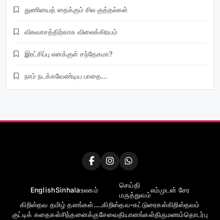
துணியைத் தைக்கும் சில குத்தல்கள்
விசுவாசத்திற்காக விலைக்கிரயம்
இரட்சிப்பு எனக்குள் சந்தேகமா?
நாம் நடக்கவேண்டிய பாதை…
செய்தி
English
Sinhala
உலகம்
எம்முடன் சேர
மருத்துவம்
கிறிஸ்தவ தமிழ் தளங்கள்….
கிறிஸ்தவ-கட்டுரைகள்
கிறிஸ்தவம்
குட்டிக் கதைகள்
சிந்தனைக்கு
சேவை
தியானங்கள்
திருமணம்
தொடர்பு