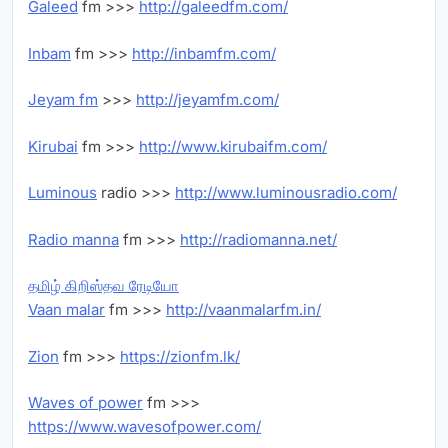
Galeed
fm >>>
http://galeedfm.com/
Inbam
fm >>>
http://inbamfm.com/
Jeyam fm
>>>
http://jeyamfm.com/
Kirubai
fm >>>
http://www.kirubaifm.com/
Luminous
radio >>>
http://www.luminousradio.com/
Radio manna
fm >>>
http://radiomanna.net/
தமிழ் கிறிஸ்தவ ரேடியோ
Vaan malar
fm >>>
http://vaanmalarfm.in/
Zion
fm >>>
https://zionfm.lk/
Waves of power
fm >>>
https://www.wavesofpower.com/