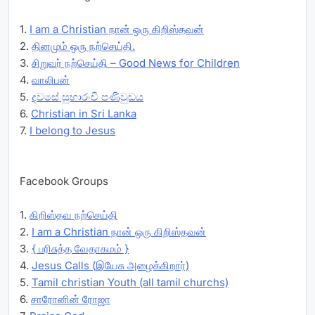
1.
I am a Christian நான் ஒரு கிறிஸ்தவன்
2.
தினமும் ஒரு நற்செய்தி.
3.
சிறுவர் நற்செய்தி – Good News for Children
4.
வாலிபன்
5.
දවසේ සුභාරංචි පණිවුඩය
6.
Christian in Sri Lanka
7.
I belong to Jesus
Facebook Groups
1.
கிறிஸ்தவ நற்செய்தி
2.
I am a Christian நான் ஒரு கிறிஸ்தவன்
3.
{ பரிசுத்த வேதாகமம் }
4.
Jesus Calls (இயேசு அழைக்கிறார்)
5.
Tamil christian Youth (all tamil churchs)
6.
சாரோனின் ரோஜா