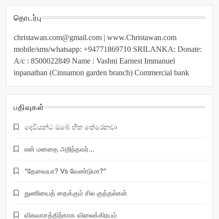
தொடர்பு
christawan.com@gmail.com
| www.Christawan.com
mobile/sms/whatsapp: +94771869710 SRILANKA: Donate:
A/c : 8500022849 Name : Vashni Earnest Immanuel
inpanathan (Cinnamon garden branch) Commercial bank
பதிவுகள்
දෙවියන්ට ඔබේ හිත තේරෙනවා
என் மனதை அறிந்தவர்…
“தேவையா? Vs வேண்டுமா?”
துணியைத் தைக்கும் சில குத்தல்கள்
விசுவாசத்திற்காக விலைக்கிரயம்