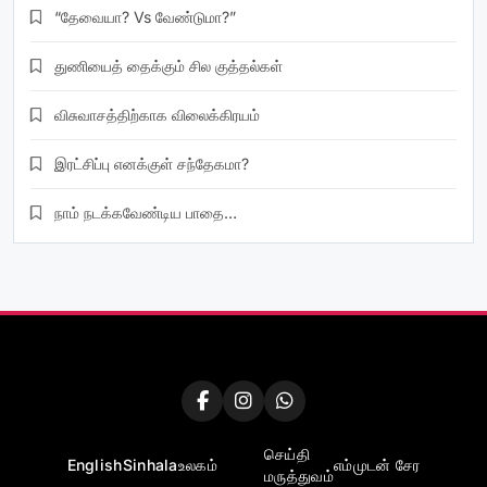
“தேவையா? Vs வேண்டுமா?”
துணியைத் தைக்கும் சில குத்தல்கள்
விசுவாசத்திற்காக விலைக்கிரயம்
இரட்சிப்பு எனக்குள் சந்தேகமா?
நாம் நடக்கவேண்டிய பாதை…
செய்தி
English
Sinhala
உலகம்
எம்முடன் சேர
மருத்துவம்