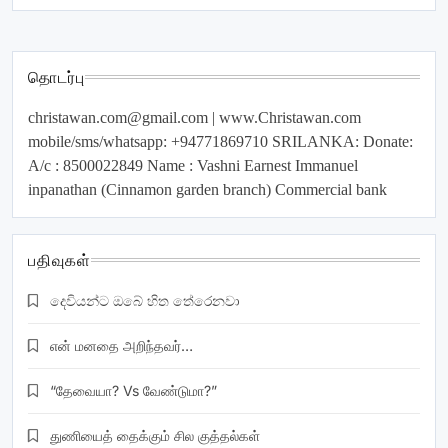
தொடர்பு
christawan.com@gmail.com
| www.Christawan.com
mobile/sms/whatsapp: +94771869710 SRILANKA: Donate:
A/c : 8500022849 Name : Vashni Earnest Immanuel
inpanathan (Cinnamon garden branch) Commercial bank
பதிவுகள்
දෙවියන්ට ඔබේ හිත තේරෙනවා
என் மனதை அறிந்தவர்…
“தேவையா? Vs வேண்டுமா?”
துணியைத் தைக்கும் சில குத்தல்கள்