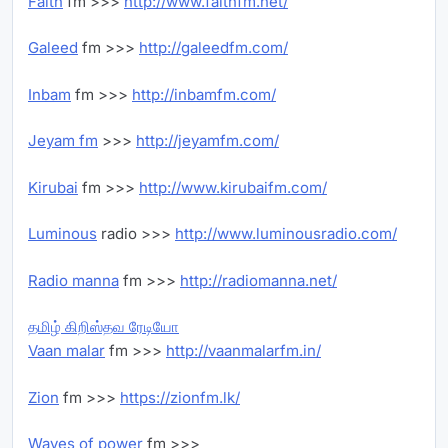
Faith
fm >>>
http://www.faithfm.net/
Galeed
fm >>>
http://galeedfm.com/
Inbam
fm >>>
http://inbamfm.com/
Jeyam fm
>>>
http://jeyamfm.com/
Kirubai
fm >>>
http://www.kirubaifm.com/
Luminous
radio >>>
http://www.luminousradio.com/
Radio manna
fm >>>
http://radiomanna.net/
தமிழ் கிறிஸ்தவ ரேடியோ
Vaan malar
fm >>>
http://vaanmalarfm.in/
Zion
fm >>>
https://zionfm.lk/
Waves of power
fm >>>