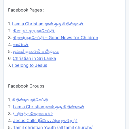
Facebook Pages :
1.
I am a Christian நான் ஒரு கிறிஸ்தவன்
2.
தினமும் ஒரு நற்செய்தி.
3.
சிறுவர் நற்செய்தி – Good News for Children
4.
வாலிபன்
5.
දවසේ සුභාරංචි පණිවුඩය
6.
Christian in Sri Lanka
7.
I belong to Jesus
Facebook Groups
1.
கிறிஸ்தவ நற்செய்தி
2.
I am a Christian நான் ஒரு கிறிஸ்தவன்
3.
{ பரிசுத்த வேதாகமம் }
4.
Jesus Calls (இயேசு அழைக்கிறார்)
5.
Tamil christian Youth (all tamil churchs)