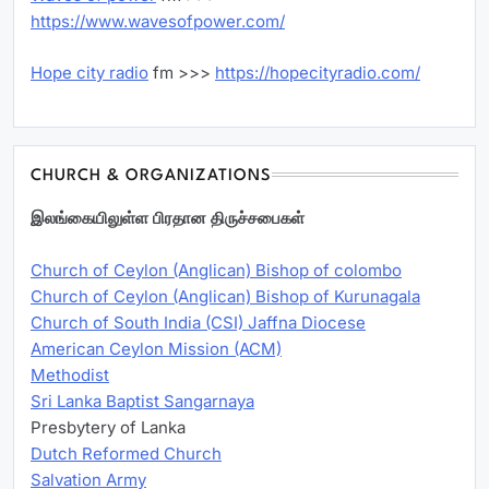
https://www.wavesofpower.com/
Hope city radio
fm >>>
https://hopecityradio.com/
CHURCH & ORGANIZATIONS
இலங்கையிலுள்ள பிரதான திருச்சபைகள்
Church of Ceylon (Anglican) Bishop of colombo
Church of Ceylon (Anglican) Bishop of Kurunagala
Church of South India (CSI) Jaffna Diocese
American Ceylon Mission (ACM)
Methodist
Sri Lanka Baptist Sangarnaya
Presbytery of Lanka
Dutch Reformed Church
Salvation Army