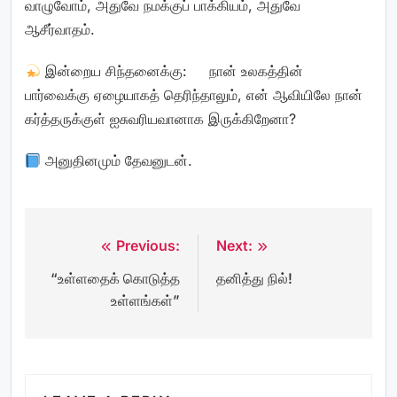
வாழுவோம், அதுவே நமக்குப் பாக்கியம், அதுவே
ஆசீர்வாதம்.
இன்றைய சிந்தனைக்கு: நான் உலகத்தின்
பார்வைக்கு ஏழையாகத் தெரிந்தாலும், என் ஆவியிலே நான்
கர்த்தருக்குள் ஐசுவரியவானாக இருக்கிறேனா?
அனுதினமும் தேவனுடன்.
Previous:
Next:
Post
“உள்ளதைக் கொடுத்த
தனித்து நில்!
navigation
உள்ளங்கள்”