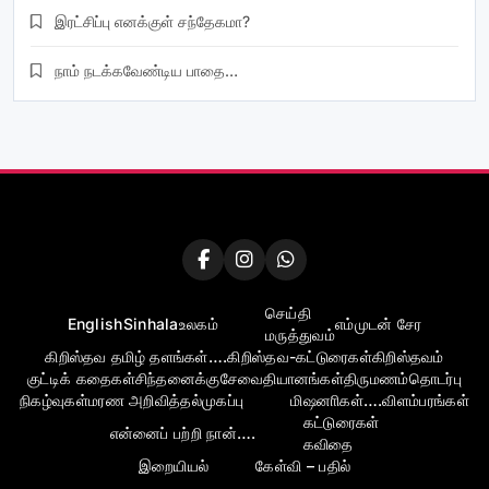
இரட்சிப்பு எனக்குள் சந்தேகமா?
நாம் நடக்கவேண்டிய பாதை…
செய்தி
English
Sinhala
உலகம்
எம்முடன் சேர
மருத்துவம்
கிறிஸ்தவ தமிழ் தளங்கள்….
கிறிஸ்தவ-கட்டுரைகள்
கிறிஸ்தவம்
குட்டிக் கதைகள்
சிந்தனைக்கு
சேவை
தியானங்கள்
திருமணம்
தொடர்பு
நிகழ்வுகள்
மரண அறிவித்தல்
முகப்பு
மிஷனாிகள்….
விளம்பரங்கள்
கட்டுரைகள்
என்னைப் பற்றி நான்….
கவிதை
இறையியல்
கேள்வி – பதில்