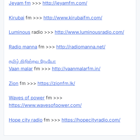
Jeyam fm
>>>
http://jeyamfm.com/
Kirubai
fm >>>
http://www.kirubaifm.com/
Luminous
radio >>>
http://www.luminousradio.com/
Radio manna
fm >>>
http://radiomanna.net/
தமிழ் கிறிஸ்தவ ரேடியோ
Vaan malar
fm >>>
http://vaanmalarfm.in/
Zion
fm >>>
https://zionfm.lk/
Waves of power
fm >>>
https://www.wavesofpower.com/
Hope city radio
fm >>>
https://hopecityradio.com/