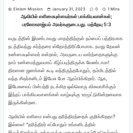
Elolam Mission
January 31, 2023
0
1 Mins
ஆவியில் எளிமையுள்ளவர்கள் பாக்கியவான்கள்;
பரலோகராஜ்யம் அவர்களுடையது. மத்தேயு 5:3
வருடத்தின் இரண்டாவது மாதத்திற்குள் நம்மைப் பத்திரமாக
நடத்திவந்து கர்த்தரை ஸ்தோத்திரிப்போமாக. நமது தேவன்
உண்மையுள்ளவர் என்றால், அவருடைய வார்த்தைகளுக்கு
நாம் உண்மைத்துவமாய் கீழ்ப்படிந்திருக்க வேண்டாமா!
திரளான ஜனங்கள் கூடி வந்திருந்தபோதும், தம்மிடத்தில்
வந்த சீஷர்களிடம் இயேசு பேச ஆரம்பிக்கிறார். ஆக,
இயேசுவைப் பின்பற்றி நடக்கிற ஒவ்வொரு விசுவாசிக்கும்
இந்தப் பாக்கியவசனங்கள் வாழ்வுக்கு உரமூட்டுகின்றனவாக
இருக்கின்றன.
ஆவியில் எளிமை என்பது தரித்திரத்தைக் குறிக்கிறதா?
இல்லை! “தரித்திரர் எப்போதும் உங்களிடத்தில்
இருக்கிறார்கள், உங்களுக்கு மனதுண்டாகும்போதெல்லாம்