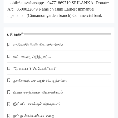
mobile/sms/whatsapp: +94771869710 SRILANKA: Donate:
A/c : 8500022849 Name : Vashni Earnest Immanuel
inpanathan (Cinnamon garden branch) Commercial bank
பதிவுகள்
දෙවියන්ට ඔබේ හිත තේරෙනවා
என் மனதை அறிந்தவர்…
“தேவையா? Vs வேண்டுமா?”
துணியைத் தைக்கும் சில குத்தல்கள்
விசுவாசத்திற்காக விலைக்கிரயம்
இரட்சிப்பு எனக்குள் சந்தேகமா?
நாம் நடக்கவேண்டிய பாதை…