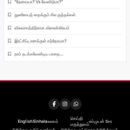
“தேவையா? Vs வேண்டுமா?”
துணியைத் தைக்கும் சில குத்தல்கள்
விசுவாசத்திற்காக விலைக்கிரயம்
இரட்சிப்பு எனக்குள் சந்தேகமா?
நாம் நடக்கவேண்டிய பாதை…
செய்தி
English
Sinhala
உலகம்
எம்முடன் சேர
மருத்துவம்
கிறிஸ்தவ தமிழ் தளங்கள்….
கிறிஸ்தவ-கட்டுரைகள்
கிறிஸ்தவம்