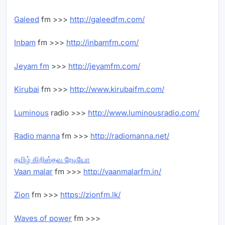
Galeed
fm >>>
http://galeedfm.com/
Inbam
fm >>>
http://inbamfm.com/
Jeyam fm
>>>
http://jeyamfm.com/
Kirubai
fm >>>
http://www.kirubaifm.com/
Luminous
radio >>>
http://www.luminousradio.com/
Radio manna
fm >>>
http://radiomanna.net/
தமிழ் கிறிஸ்தவ ரேடியோ
Vaan malar
fm >>>
http://vaanmalarfm.in/
Zion
fm >>>
https://zionfm.lk/
Waves of power
fm >>>