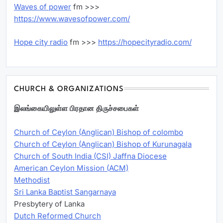
Waves of power
fm >>>
https://www.wavesofpower.com/
Hope city radio
fm >>>
https://hopecityradio.com/
CHURCH & ORGANIZATIONS
இலங்கையிலுள்ள பிரதான திருச்சபைகள்
Church of Ceylon (Anglican) Bishop of colombo
Church of Ceylon (Anglican) Bishop of Kurunagala
Church of South India (CSI) Jaffna Diocese
American Ceylon Mission (ACM)
Methodist
Sri Lanka Baptist Sangarnaya
Presbytery of Lanka
Dutch Reformed Church