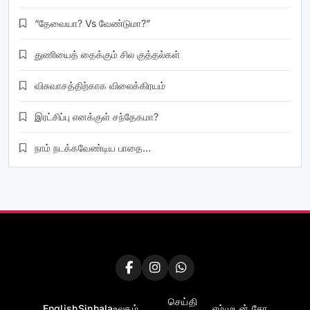
“தேவையா? Vs வேண்டுமா?”
துணியைத் தைக்கும் சில குத்தல்கள்
விசுவாசத்திற்காக விலைக்கிரயம்
இரட்சிப்பு எனக்குள் சந்தேகமா?
நாம் நடக்கவேண்டிய பாதை…
செய்தி
English
Sinhala
உலகம்
எம்முடன் சேர