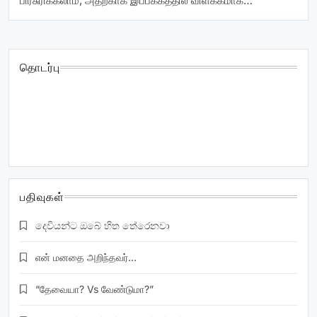
பிரசுரிக்கலாம், அதற்காக இப்பக்கத்தில் விளக்கமாக…
தொடர்பு
christawan.com@gmail.com
| www.Christawan.com
mobile/sms/whatsapp: +94771869710 SRILANKA: Donate:
A/c : 8500022849 Name : Vashni Earnest Immanuel
inpanathan (Cinnamon garden branch) Commercial bank
பதிவுகள்
දෙවියන්ට ඔබේ හිත තේරෙනවා
என் மனதை அறிந்தவர்…
“தேவையா? Vs வேண்டுமா?”