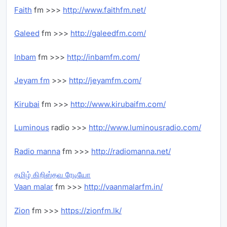
Faith
fm >>>
http://www.faithfm.net/
Galeed
fm >>>
http://galeedfm.com/
Inbam
fm >>>
http://inbamfm.com/
Jeyam fm
>>>
http://jeyamfm.com/
Kirubai
fm >>>
http://www.kirubaifm.com/
Luminous
radio >>>
http://www.luminousradio.com/
Radio manna
fm >>>
http://radiomanna.net/
தமிழ் கிறிஸ்தவ ரேடியோ
Vaan malar
fm >>>
http://vaanmalarfm.in/
Zion
fm >>>
https://zionfm.lk/