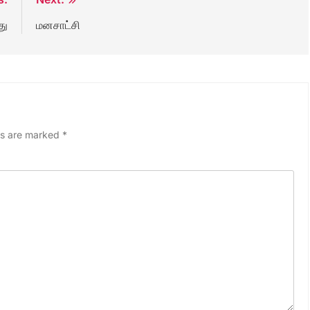
து
மனசாட்சி
ds are marked
*