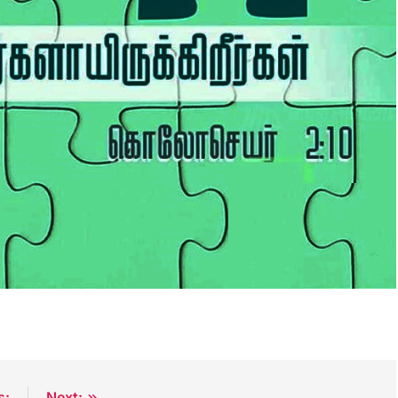
s:
Next: