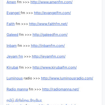
Amen
fm >>>
http://www.amenfm.com/
Evangel
fm >>>
http://evangelfm.com/
Faith
fm >>>
http://www.faithfm.net/
Galeed
fm >>>
http://galeedfm.com/
Inbam
fm >>>
http://inbamfm.com/
Jeyam fm
>>>
http://jeyamfm.com/
Kirubai
fm >>>
http://www.kirubaifm.com/
Luminous
radio >>>
http://www.luminousradio.com/
Radio manna
fm >>>
http://radiomanna.net/
தமிழ் கிறிஸ்தவ ரேடியோ