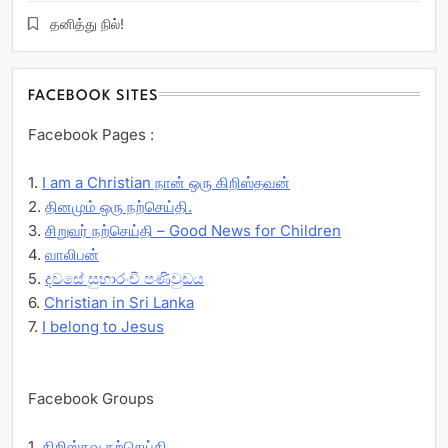
தனித்து நில்!
FACEBOOK SITES
Facebook Pages :
1.
I am a Christian நான் ஒரு கிறிஸ்தவன்
2.
தினமும் ஒரு நற்செய்தி.
3.
சிறுவர் நற்செய்தி – Good News for Children
4.
வாலிபன்
5.
දවසේ සුභාරංචි පණිවුඩය
6.
Christian in Sri Lanka
7.
I belong to Jesus
Facebook Groups
1.
கிறிஸ்தவ நற்செய்தி