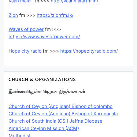
Vaan malar
fm >>>
http://vaanmalarfm.in/
Zion
fm >>>
https://zionfm.lk/
Waves of power
fm >>>
https://www.wavesofpower.com/
Hope city radio
fm >>>
https://hopecityradio.com/
CHURCH & ORGANIZATIONS
இலங்கையிலுள்ள பிரதான திருச்சபைகள்
Church of Ceylon (Anglican) Bishop of colombo
Church of Ceylon (Anglican) Bishop of Kurunagala
Church of South India (CSI) Jaffna Diocese
American Ceylon Mission (ACM)
Methodist