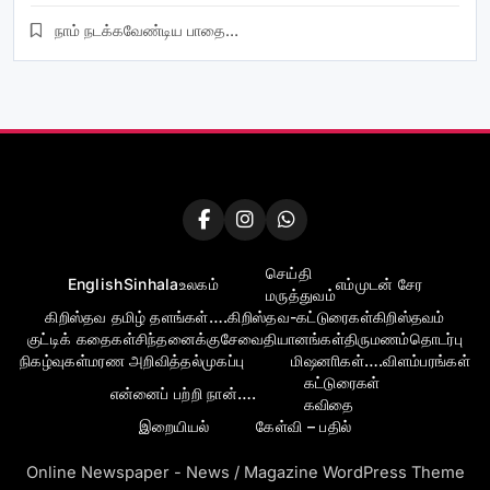
நாம் நடக்கவேண்டிய பாதை…
செய்தி
English
Sinhala
உலகம்
எம்முடன் சேர
மருத்துவம்
கிறிஸ்தவ தமிழ் தளங்கள்….
கிறிஸ்தவ-கட்டுரைகள்
கிறிஸ்தவம்
குட்டிக் கதைகள்
சிந்தனைக்கு
சேவை
தியானங்கள்
திருமணம்
தொடர்பு
நிகழ்வுகள்
மரண அறிவித்தல்
முகப்பு
மிஷனாிகள்….
விளம்பரங்கள்
கட்டுரைகள்
என்னைப் பற்றி நான்….
கவிதை
இறையியல்
கேள்வி – பதில்
Online Newspaper - News / Magazine WordPress Theme