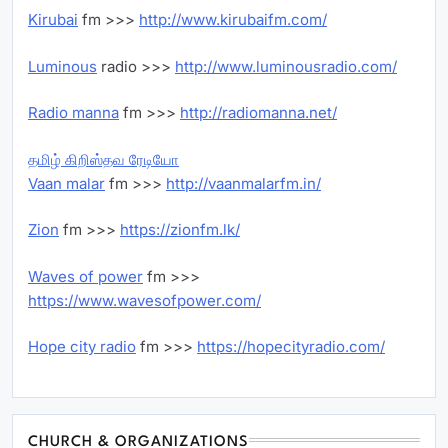
Kirubai
fm >>>
http://www.kirubaifm.com/
Luminous
radio >>>
http://www.luminousradio.com/
Radio manna
fm >>>
http://radiomanna.net/
தமிழ் கிறிஸ்தவ ரேடியோ
Vaan malar
fm >>>
http://vaanmalarfm.in/
Zion
fm >>>
https://zionfm.lk/
Waves of power
fm >>>
https://www.wavesofpower.com/
Hope city radio
fm >>>
https://hopecityradio.com/
CHURCH & ORGANIZATIONS