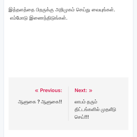
இத்தளத்தை பிறருக்கு அறிமுகம் செய்து வையுங்கள்.
எம்மோடு இணைந்திடுங்கள்.
Previous:
Next:
Post
ஆளுகை ? ஆளுகை!!
லாபம் தரும்
navigation
திட்டங்களில் முதலீடு
செய்!!!