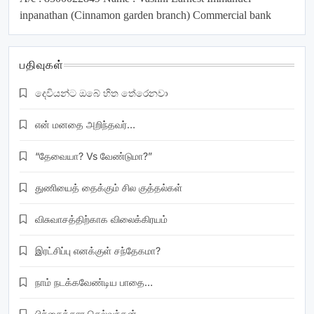
inpanathan (Cinnamon garden branch) Commercial bank
பதிவுகள்
දෙවියන්ට ඔබේ හිත තේරෙනවා
என் மனதை அறிந்தவர்…
“தேவையா? Vs வேண்டுமா?”
துணியைத் தைக்கும் சில குத்தல்கள்
விசுவாசத்திற்காக விலைக்கிரயம்
இரட்சிப்பு எனக்குள் சந்தேகமா?
நாம் நடக்கவேண்டிய பாதை…
பிச்சைக்கார செல்வந்தன்