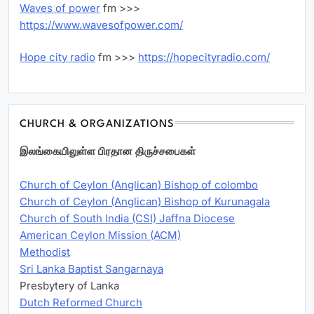
Waves of power
fm >>>
https://www.wavesofpower.com/
Hope city radio
fm >>>
https://hopecityradio.com/
CHURCH & ORGANIZATIONS
இலங்கையிலுள்ள பிரதான திருச்சபைகள்
Church of Ceylon (Anglican) Bishop of colombo
Church of Ceylon (Anglican) Bishop of Kurunagala
Church of South India (CSI) Jaffna Diocese
American Ceylon Mission (ACM)
Methodist
Sri Lanka Baptist Sangarnaya
Presbytery of Lanka
Dutch Reformed Church