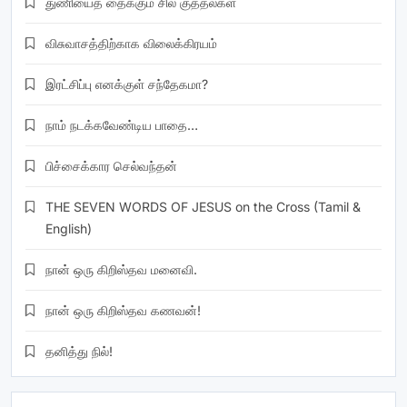
துணியைத் தைக்கும் சில குத்தல்கள்
விசுவாசத்திற்காக விலைக்கிரயம்
இரட்சிப்பு எனக்குள் சந்தேகமா?
நாம் நடக்கவேண்டிய பாதை…
பிச்சைக்கார செல்வந்தன்
THE SEVEN WORDS OF JESUS on the Cross (Tamil &
English)
நான் ஒரு கிறிஸ்தவ மனைவி.
நான் ஒரு கிறிஸ்தவ கணவன்!
தனித்து நில்!