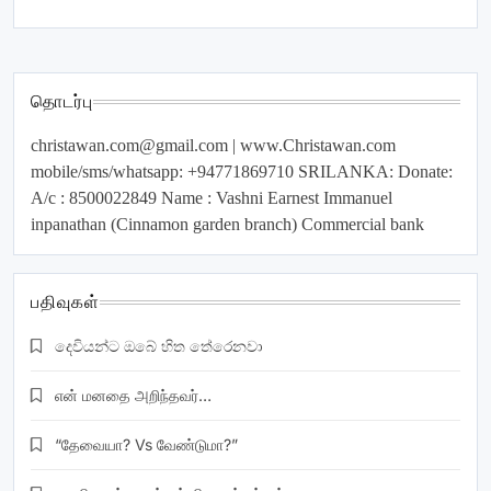
தொடர்பு
christawan.com@gmail.com
| www.Christawan.com
mobile/sms/whatsapp: +94771869710 SRILANKA: Donate:
A/c : 8500022849 Name : Vashni Earnest Immanuel
inpanathan (Cinnamon garden branch) Commercial bank
பதிவுகள்
දෙවියන්ට ඔබේ හිත තේරෙනවා
என் மனதை அறிந்தவர்…
“தேவையா? Vs வேண்டுமா?”