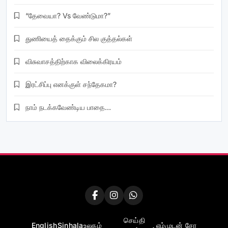
“தேவையா? Vs வேண்டுமா?”
துணியைத் தைக்கும் சில குத்தல்கள்
விசுவாசத்திற்காக விலைக்கிரயம்
இரட்சிப்பு எனக்குள் சந்தேகமா?
நாம் நடக்கவேண்டிய பாதை…
செய்தி
English
Sinhala
உலகம்
எம்முடன் சேர