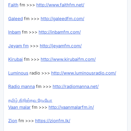
Faith
fm >>>
http://www.faithfm.net/
Galeed
fm >>>
http://galeedfm.com/
Inbam
fm >>>
http://inbamfm.com/
Jeyam fm
>>>
http://jeyamfm.com/
Kirubai
fm >>>
http://www.kirubaifm.com/
Luminous
radio >>>
http://www.luminousradio.com/
Radio manna
fm >>>
http://radiomanna.net/
தமிழ் கிறிஸ்தவ ரேடியோ
Vaan malar
fm >>>
http://vaanmalarfm.in/
Zion
fm >>>
https://zionfm.lk/