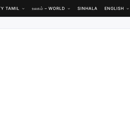
ITY TAMIL
உலகம் – WORLD
SINHALA
ENGLISH