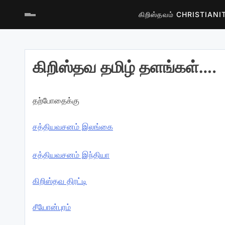
கிறிஸ்தவம் CHRISTIAN
கிறிஸ்தவ தமிழ் தளங்கள்….
தற்போதைக்கு
சத்தியவசனம் இலங்கை
சத்தியவசனம் இந்தியா
கிறிஸ்தவ திரட்டி
சீயோன்புரம்