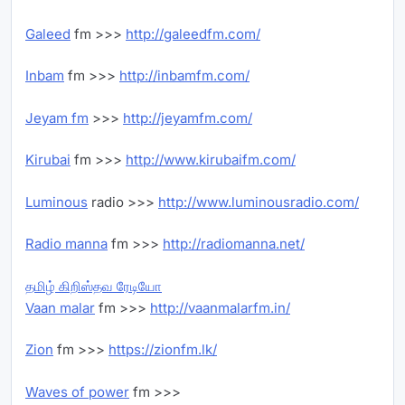
Galeed
fm >>>
http://galeedfm.com/
Inbam
fm >>>
http://inbamfm.com/
Jeyam fm
>>>
http://jeyamfm.com/
Kirubai
fm >>>
http://www.kirubaifm.com/
Luminous
radio >>>
http://www.luminousradio.com/
Radio manna
fm >>>
http://radiomanna.net/
தமிழ் கிறிஸ்தவ ரேடியோ
Vaan malar
fm >>>
http://vaanmalarfm.in/
Zion
fm >>>
https://zionfm.lk/
Waves of power
fm >>>