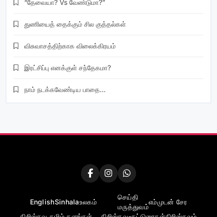
“தேவையா? Vs வேண்டுமா?”
துணியைத் தைக்கும் சில குத்தல்கள்
விசுவாசத்திற்காக விலைக்கிரயம்
இரட்சிப்பு எனக்குள் சந்தேகமா?
நாம் நடக்கவேண்டிய பாதை…
செய்தி
English
Sinhala
உலகம்
எம்முடன் சேர
மருத்துவம்
கிறிஸ்தவ தமிழ் தளங்கள்….
கிறிஸ்தவ-கட்டுரைகள்
கிறிஸ்தவம்