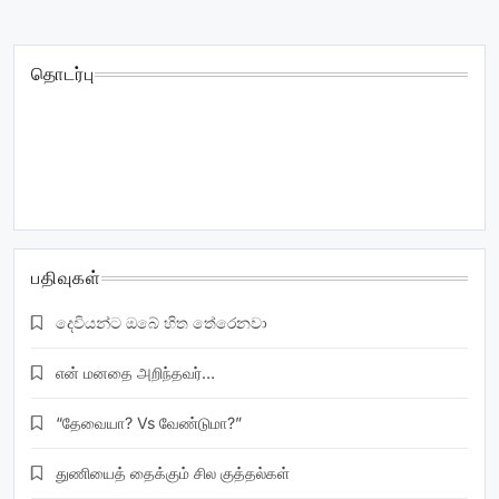
தொடர்பு
christawan.com@gmail.com
| www.Christawan.com
mobile/sms/whatsapp: +94771869710 SRILANKA: Donate:
A/c : 8500022849 Name : Vashni Earnest Immanuel
inpanathan (Cinnamon garden branch) Commercial bank
பதிவுகள்
දෙවියන්ට ඔබේ හිත තේරෙනවා
என் மனதை அறிந்தவர்…
“தேவையா? Vs வேண்டுமா?”
துணியைத் தைக்கும் சில குத்தல்கள்