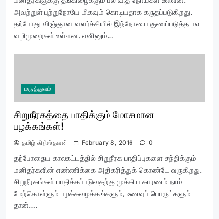
மனிதர்களுக்கு தீங்கிழைக்கும் பல வித நோய்கள் உள்ளன.
அவற்றுள் புற்றுநோயே மிகவும் கொடியதாக கருதப்படுகிறது.
தற்போது விஞ்ஞான வளர்ச்சியில் இந்நோயை குணப்படுத்த பல
வழிமுறைகள் உள்ளன. எனினும்…
மருத்துவம்
சிறுநீரகத்தை பாதிக்கும் மோசமான
பழக்கங்கள்!
தமிழ் கிறிஸ்தவன்
February 8, 2016
0
தற்போதைய காலகட்டத்தில் சிறுநீரக பாதிப்புகளை சந்திக்கும்
மனிதர்களின் எண்ணிக்கை அதிகரித்துக் கொண்டே வருகிறது.
சிறுநீரகங்கள் பாதிக்கப்படுவதற்கு முக்கிய காரணம் நாம்
மேற்கொள்ளும் பழக்கவழக்கங்களும், உணவுப் பொருட்களும்
தான்….