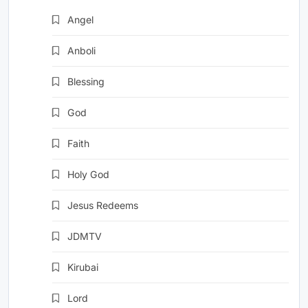
Angel
TV
Anboli
TV
Blessing
TV
God
TV
Faith
TV
Holy God
TV
Jesus Redeems
TV
JDMTV
(TV)
Kirubai
TV
Lord
TV