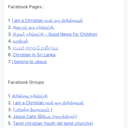
Facebook Pages :
1.
I am a Christian நான் ஒரு கிறிஸ்தவன்
2.
தினமும் ஒரு நற்செய்தி.
3.
சிறுவர் நற்செய்தி – Good News for Children
4.
வாலிபன்
5.
දවසේ සුභාරංචි පණිවුඩය
6.
Christian in Sri Lanka
7.
I belong to Jesus
Facebook Groups
1.
கிறிஸ்தவ நற்செய்தி
2.
I am a Christian நான் ஒரு கிறிஸ்தவன்
3.
{ பரிசுத்த வேதாகமம் }
4.
Jesus Calls (இயேசு அழைக்கிறார்)
5.
Tamil christian Youth (all tamil churchs)